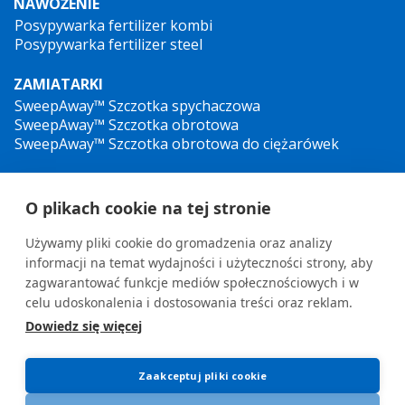
NAWOŻENIE
Posypywarka fertilizer kombi
Posypywarka fertilizer steel
ZAMIATARKI
SweepAway™ Szczotka spychaczowa
SweepAway™ Szczotka obrotowa
SweepAway™ Szczotka obrotowa do ciężarówek
MYJKI CIŚNIENIOWE
O plikach cookie na tej stronie
Myjka wysokocisnieniowa na przyczepie TowJet-it™
Mobilna myjka ciśnieniowa Jet-it™
Używamy pliki cookie do gromadzenia oraz analizy
Hydrauliczna Myjka Wysokociśnieniowa Jet-it™
informacji na temat wydajności i użyteczności strony, aby
zagwarantować funkcje mediów społecznościowych i w
celu udoskonalenia i dostosowania treści oraz reklam.
Dowiedz się więcej
General terms and conditions
•
Privacy Policy
New Whistleblower Guidelines
Zaakceptuj pliki cookie