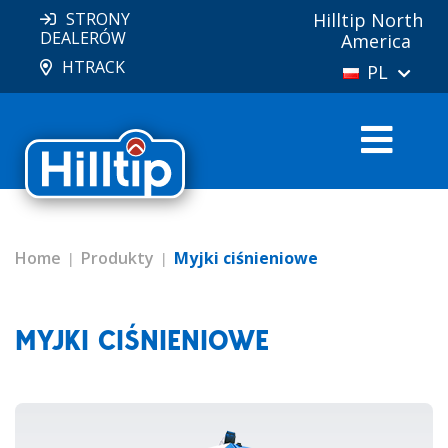
STRONY
Hilltip North
DEALERÓW
America
HTRACK
PL
Home
Produkty
Myjki ciśnieniowe
MYJKI CIŚNIENIOWE