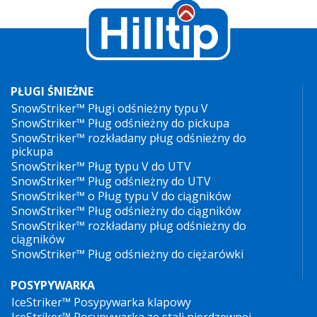
PŁUGI ŚNIEŻNE
SnowStriker™ Pługi odśnieżny typu V
SnowStriker™ Pług odśnieżny do pickupa
SnowStriker™ rozkładany pług odśnieżny do
pickupa
SnowStriker™ Pług typu V do UTV
SnowStriker™ Pług odśnieżny do UTV
SnowStriker™ o Pług typu V do ciągników
SnowStriker™ Pług odśnieżny do ciągników
SnowStriker™ rozkładany pług odśnieżny do
ciągników
SnowStriker™ Pług odśnieżny do ciężarówki
POSYPYWARKA
IceStriker™ Posypywarka klapowy
IceStriker™ Posypywarka ze stali nierdzewnej