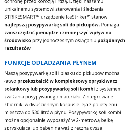
ochronę przed korozją i rdzą. Dzięki naszemu
unikalnemu systemowi sterowania i śledzenia
STRIKESMART™ urządzenie IceStriker™ stanowi
najlepszą posypywarkę soli do pickupów.
Pomaga
zaoszczędzić pieniądze
i
zmniejszyć wpływ na
środowisko
przy jednoczesnym osiąganiu
pożądanych
rezultatów
.
FUNKCJE ODLADZANIA PŁYNEM
Naszą posypywarkę soli i piasku do pickupów można
łatwo
przekształcić w kompleksowy opryskiwacz
solankowy lub posypywarkę soli kombi
z systemem
zwilżania posypywanego materiału. Zintegrowane
zbiorniki w dwuściennym korpusie leja z polietylenu
mieszczą do 530 litrów płynu. Posypywarkę soli kombi
można opcjonalnie wyposażyć w 2-metrową belkę
spryskującą lub bęben na wąż z ręczną dyszą