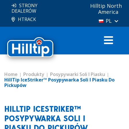
STRONY
Hilltip North
DEALERÓW
America
HTRACK
PL
Home
Produkty
Posypywarki Soli I Piasku
HillTip IceStriker™ Posypywarka Soli I Piasku Do
Pickupów
HILLTIP ICESTRIKER™
POSYPYWARKA SOLI I
PIASKU DO PICKUPÓW