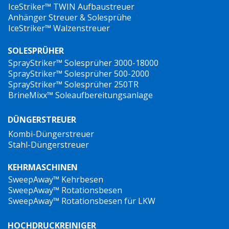
IceStriker™ TWIN Aufbaustreuer
Anhänger Streuer & Solesprühe
IceStriker™ Walzenstreuer
SOLESPRÜHER
SprayStriker™ Solesprüher 3000-18000
SprayStriker™ Solesprüher 500-2000
SprayStriker™ Solesprüher 250TR
BrineMixx™ Soleaufbereitungsanlage
DÜNGERSTREUER
Kombi-Düngerstreuer
Stahl-Düngerstreuer
KEHRMASCHINEN
SweepAway™ Kehrbesen
SweepAway™ Rotationsbesen
SweepAway™ Rotationsbesen für LKW
HOCHDRUCKREINIGER