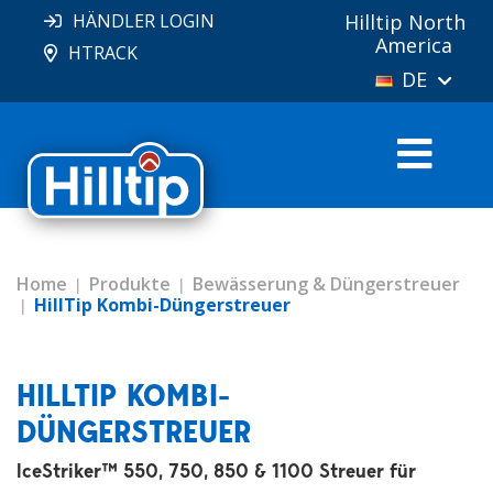
HÄNDLER LOGIN
Hilltip North
America
HTRACK
DE
Home
Produkte
Bewässerung & Düngerstreuer
HillTip Kombi-Düngerstreuer
HILLTIP KOMBI-
DÜNGERSTREUER
IceStriker™ 550, 750, 850 & 1100 Streuer für