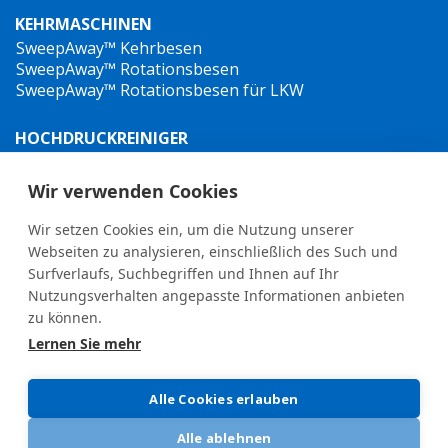
KEHRMASCHINEN
SweepAway™ Kehrbesen
SweepAway™ Rotationsbesen
SweepAway™ Rotationsbesen für LKW
HOCHDRUCKREINIGER
TowJet-it™ Anhänger-Heißwasser-Hochdruckreiniger
Jet-it™ Hochdruckreiniger
Wir verwenden Cookies
Jet-it™ Hydraulik-Hochdruckreiniger
Wir setzen Cookies ein, um die Nutzung unserer
UNKRAUTBEKÄMPFUNG
Webseiten zu analysieren, einschließlich des Such und
Surfverlaufs, Suchbegriffen und Ihnen auf Ihr
Nutzungsverhalten angepasste Informationen anbieten
zu können.
Lernen Sie mehr
General terms and conditions
•
Privacy Policy
New Whistleblower Guidelines
Alle Cookies erlauben
Alle ablehnen