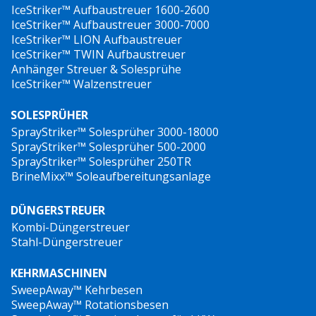
IceStriker™ Aufbaustreuer 1600-2600
IceStriker™ Aufbaustreuer 3000-7000
IceStriker™ LION Aufbaustreuer
IceStriker™ TWIN Aufbaustreuer
Anhänger Streuer & Solesprühe
IceStriker™ Walzenstreuer
SOLESPRÜHER
SprayStriker™ Solesprüher 3000-18000
SprayStriker™ Solesprüher 500-2000
SprayStriker™ Solesprüher 250TR
BrineMixx™ Soleaufbereitungsanlage
DÜNGERSTREUER
Kombi-Düngerstreuer
Stahl-Düngerstreuer
KEHRMASCHINEN
SweepAway™ Kehrbesen
SweepAway™ Rotationsbesen