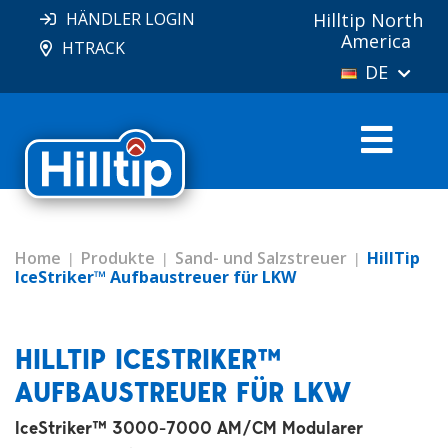
HÄNDLER LOGIN
Hilltip North
America
HTRACK
DE
Home
Produkte
Sand- und Salzstreuer
HillTip
IceStriker™ Aufbaustreuer für LKW
HILLTIP ICESTRIKER™
AUFBAUSTREUER FÜR LKW
IceStriker™ 3000-7000 AM/CM Modularer