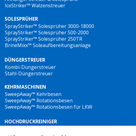
IceStriker™ Walzenstreuer
SOLESPRÜHER
SprayStriker™ Solesprüher 3000-18000
SprayStriker™ Solesprüher 500-2000
SprayStriker™ Solesprüher 250TR
BrineMixx™ Soleaufbereitungsanlage
DÜNGERSTREUER
Kombi-Düngerstreuer
Stahl-Düngerstreuer
KEHRMASCHINEN
SweepAway™ Kehrbesen
SweepAway™ Rotationsbesen
SweepAway™ Rotationsbesen für LKW
HOCHDRUCKREINIGER
TowJet-it™ Anhänger-Heißwasser-Hochdruckreiniger
Jet-it™ Hochdruckreiniger