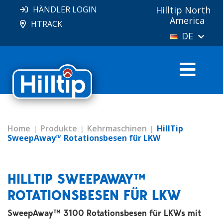
HÄNDLER LOGIN
Hilltip North
America
HTRACK
DE
Home
Produkte
Kehrmaschinen
HillTip
SweepAway™ Rotationsbesen für LKW
HILLTIP SWEEPAWAY™
ROTATIONSBESEN FÜR LKW
SweepAway™ 3100 Rotationsbesen für LKWs mit