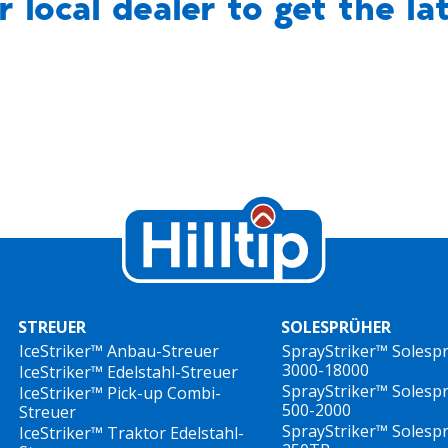
 local dealer to get the la
STREUER
SOLESPRÜHER
IceStriker™ Anbau-Streuer
SprayStriker™ Solesp
3000-18000
IceStriker™ Edelstahl-Streuer
SprayStriker™ Solesp
IceStriker™ Pick-up Combi-
500-2000
Streuer
SprayStriker™ Solesp
IceStriker™ Traktor Edelstahl-