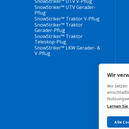
SnowStriker™ UTV V-Pflug
SnowStriker™ UTV Gerader-
Pflug
SnowStriker™ Traktor V-Pflug
SnowStriker™ Traktor
Gerader-Pflug
SnowStriker™ Traktor
Teleskop-Plug
SnowStriker™ LKW Gerader- &
V-Pflug
Wir ver
Wir setzen
einschließl
Nutzungsve
Lernen Sie
Alle Co