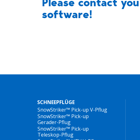
Please contact your
software!
SCHNEEPFLÜGE
SnowStriker™ Pick-up V-Pflug
SnowStriker™ Pick-up
Gerader-Pflug
SnowStriker™ Pick-up
Teleskop-Pflug