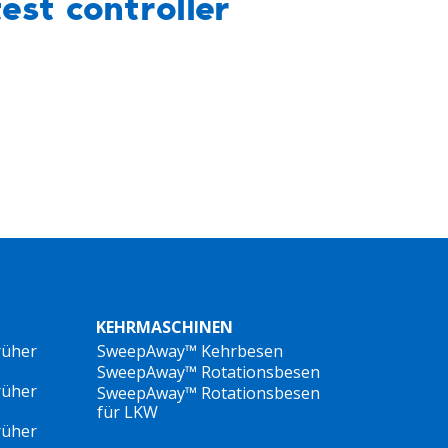
test controller
KEHRMASCHINEN
rüher
SweepAway™ Kehrbesen
SweepAway™ Rotationsbesen
rüher
SweepAway™ Rotationsbesen
für LKW
rüher