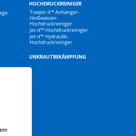
HOCHDRUCKREINIGER
TowJet-it™ Anhänger-
lage
Heißwasser-
Hochdruckreiniger
Jet-it™ Hochdruckreiniger
r
Jet-it™ Hydraulik-
Hochdruckreiniger
UNKRAUTBEKÄMPFUNG
ngen