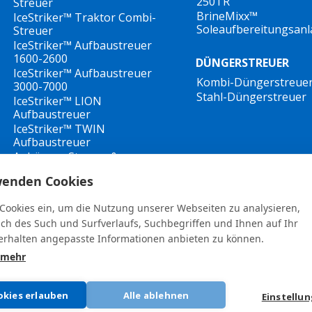
250TR
Streuer
BrineMixx™
IceStriker™ Traktor Combi-
Soleaufbereitungsan
Streuer
IceStriker™ Aufbaustreuer
1600-2600
DÜNGERSTREUER
IceStriker™ Aufbaustreuer
Kombi-Düngerstreue
3000-7000
Stahl-Düngerstreuer
IceStriker™ LION
Aufbaustreuer
IceStriker™ TWIN
Aufbaustreuer
Anhänger Streuer &
Solesprühe
wenden Cookies
IceStriker™ Walzenstreuer
 Cookies ein, um die Nutzung unserer Webseiten zu analysieren,
ich des Such und Surfverlaufs, Suchbegriffen und Ihnen auf Ihr
rhalten angepasste Informationen anbieten zu können.
 mehr
General terms and conditions
•
Privacy Policy
New Whistleblower Guidelines
okies erlauben
Alle ablehnen
Einstellu