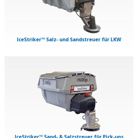
IceStriker™ Salz- und Sandstreuer für LKW
IceStriker™ Sand- & Salzstreuer für Pick-ups