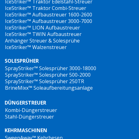
IceStriker™ Traktor Edelstahl-Streuer
IceStriker™ Traktor Combi-Streuer
IceStriker™ Aufbaustreuer 1600-2600
IceStriker™ Aufbaustreuer 3000-7000
IceStriker™ LION Aufbaustreuer
IceStriker™ TWIN Aufbaustreuer
Anhänger Streuer & Solesprühe
IceStriker™ Walzenstreuer
SOLESPRÜHER
SprayStriker™ Solesprüher 3000-18000
SprayStriker™ Solesprüher 500-2000
SprayStriker™ Solesprüher 250TR
BrineMixx™ Soleaufbereitungsanlage
DÜNGERSTREUER
Kombi-Düngerstreuer
Stahl-Düngerstreuer
KEHRMASCHINEN
SweepAway™ Kehrbesen