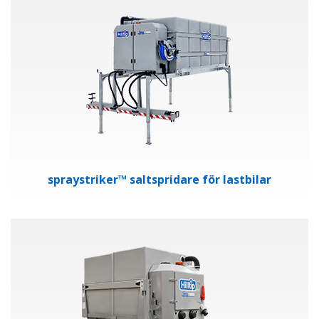
spraystriker™ saltspridare för lastbilar