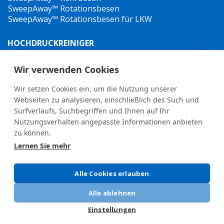
SweepAway™ Rotationsbesen
SweepAway™ Rotationsbesen für LKW
HOCHDRUCKREINIGER
TowJet-it™ Anhänger-Heißwasser-Hochdruckreiniger
Jet-it™ Hochdruckreiniger
Wir verwenden Cookies
Jet-it™ Hydraulik-Hochdruckreiniger
Wir setzen Cookies ein, um die Nutzung unserer
UNKRAUTBEKÄMPFUNG
Webseiten zu analysieren, einschließlich des Such und
Surfverlaufs, Suchbegriffen und Ihnen auf Ihr
Nutzungsverhalten angepasste Informationen anbieten
zu können.
Lernen Sie mehr
General terms and conditions
•
Privacy Policy
New Whistleblower Guidelines
Alle Cookies erlauben
Alle ablehnen
Einstellungen
© 2025 Oy Hilltip Ab
VERANSTALTUNGEN
BLOG