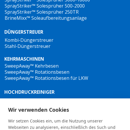
SprayStriker™ Solesprüher 500-2000
SprayStriker™ Solesprüher 250TR
BrineMixx™ Soleaufbereitungsanlage
DÜNGERSTREUER
Kombi-Düngerstreuer
Stahl-Düngerstreuer
KEHRMASCHINEN
SweepAway™ Kehrbesen
SweepAway™ Rotationsbesen
SweepAway™ Rotationsbesen für LKW
HOCHDRUCKREINIGER
TowJet-it™ Anhänger-Heißwasser-Hochdruckreiniger
Jet-it™ Hochdruckreiniger
Wir verwenden Cookies
Jet-it™ Hydraulik-Hochdruckreiniger
Wir setzen Cookies ein, um die Nutzung unserer
UNKRAUTBEKÄMPFUNG
Webseiten zu analysieren, einschließlich des Such und