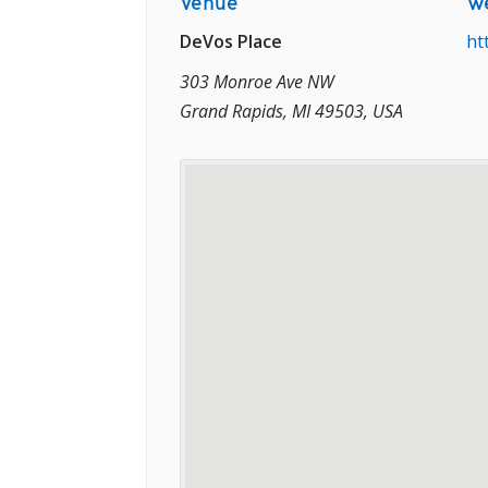
Venue
We
DeVos Place
ht
303 Monroe Ave NW
Grand Rapids, MI 49503, USA