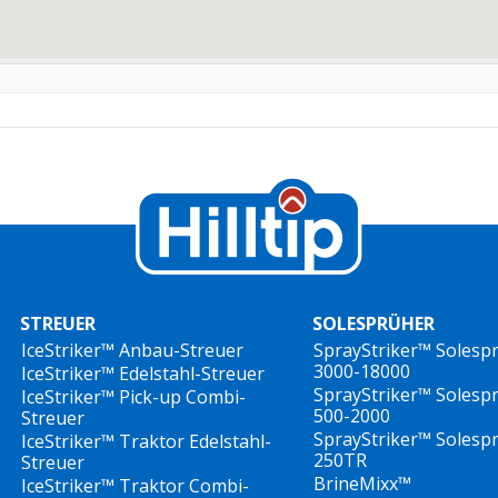
STREUER
SOLESPRÜHER
IceStriker™ Anbau-Streuer
SprayStriker™ Solesp
3000-18000
IceStriker™ Edelstahl-Streuer
SprayStriker™ Solesp
IceStriker™ Pick-up Combi-
500-2000
Streuer
SprayStriker™ Solesp
IceStriker™ Traktor Edelstahl-
250TR
Streuer
BrineMixx™
IceStriker™ Traktor Combi-