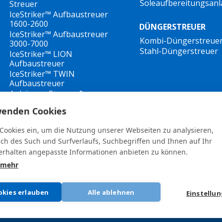
Soleaufbereitungsan
Streuer
IceStriker™ Aufbaustreuer
1600-2600
DÜNGERSTREUER
IceStriker™ Aufbaustreuer
Kombi-Düngerstreue
3000-7000
Stahl-Düngerstreuer
IceStriker™ LION
Aufbaustreuer
IceStriker™ TWIN
Aufbaustreuer
Anhänger Streuer &
Solesprühe
wenden Cookies
IceStriker™ Walzenstreuer
 Cookies ein, um die Nutzung unserer Webseiten zu analysieren,
ich des Such und Surfverlaufs, Suchbegriffen und Ihnen auf Ihr
rhalten angepasste Informationen anbieten zu können.
 mehr
General terms and conditions
•
Privacy Policy
New Whistleblower Guidelines
okies erlauben
Alle ablehnen
Einstellu