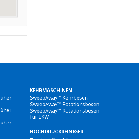
KEHRMASCHINEN
rüher
SweepAway™ Kehrbesen
SweepAway™ Rotationsbesen
rüher
SweepAway™ Rotationsbesen
für LKW
rüher
HOCHDRUCKREINIGER