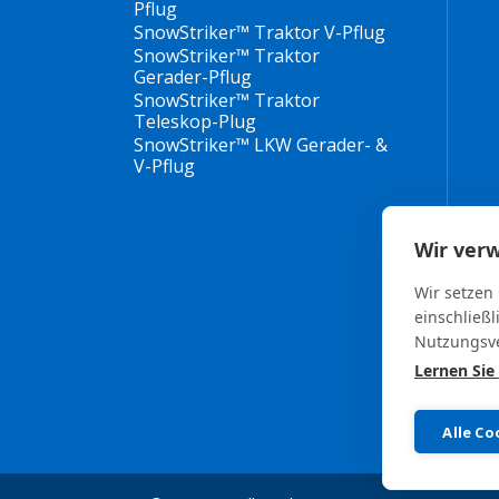
Pflug
SnowStriker™ Traktor V-Pflug
SnowStriker™ Traktor
Gerader-Pflug
SnowStriker™ Traktor
Teleskop-Plug
SnowStriker™ LKW Gerader- &
V-Pflug
Wir ver
Wir setzen
einschließl
Nutzungsve
Lernen Sie
Alle Co