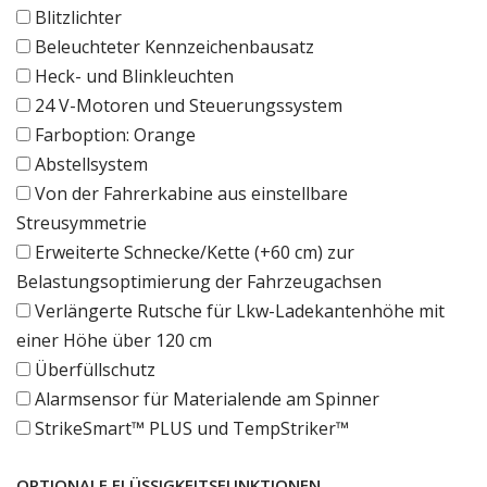
Blitzlichter
Beleuchteter Kennzeichenbausatz
Heck- und Blinkleuchten
24 V-Motoren und Steuerungssystem
Farboption: Orange
Abstellsystem
Von der Fahrerkabine aus einstellbare
Streusymmetrie
Erweiterte Schnecke/Kette (+60 cm) zur
Belastungsoptimierung der Fahrzeugachsen
Verlängerte Rutsche für Lkw-Ladekantenhöhe mit
einer Höhe über 120 cm
Überfüllschutz
Alarmsensor für Materialende am Spinner
StrikeSmart™ PLUS und TempStriker™
OPTIONALE FLÜSSIGKEITSFUNKTIONEN