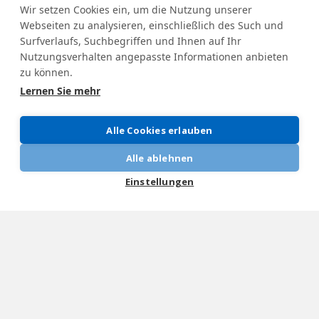
Wir setzen Cookies ein, um die Nutzung unserer
Webseiten zu analysieren, einschließlich des Such und
Surfverlaufs, Suchbegriffen und Ihnen auf Ihr
Ich erteile meine Zustimmung Hilltip, die
Nutzungsverhalten angepasste Informationen anbieten
obengenannten Informationen an den autorisierten
zu können.
Händler von Hilltip weiterzuleiten. Keine von diesen
Lernen Sie mehr
Informationen wird außerhalb des Netzwerks der
autorisierten Händler von Hilltip verkauft oder
Alle Cookies erlauben
weitergeleitet.
Alle ablehnen
Einstellungen
SCHNEEPFLÜGE