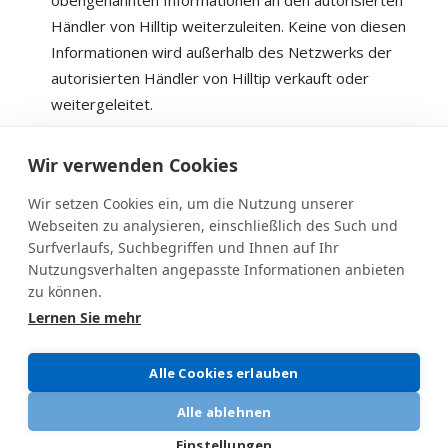
Händler von Hilltip weiterzuleiten. Keine von diesen
Informationen wird außerhalb des Netzwerks der
autorisierten Händler von Hilltip verkauft oder
weitergeleitet.
Wir verwenden Cookies
Wir setzen Cookies ein, um die Nutzung unserer
Webseiten zu analysieren, einschließlich des Such und
Surfverlaufs, Suchbegriffen und Ihnen auf Ihr
Nutzungsverhalten angepasste Informationen anbieten
zu können.
Lernen Sie mehr
SCHNEEPFLÜGE
SnowStriker™ Pick-up V-Pflug
Alle Cookies erlauben
SnowStriker™ Pick-up Gerader-Pflug
SnowStriker™ Pick-up Teleskop-Pflug
Alle ablehnen
SnowStriker™ UTV V-Pflug
Einstellungen
SnowStriker™ UTV Gerader-Pflug