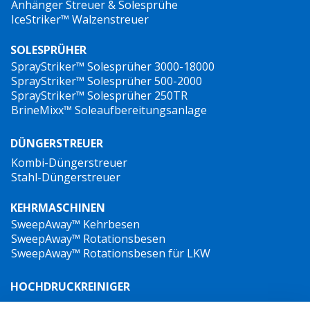
Anhänger Streuer & Solesprühe
IceStriker™ Walzenstreuer
SOLESPRÜHER
SprayStriker™ Solesprüher 3000-18000
SprayStriker™ Solesprüher 500-2000
SprayStriker™ Solesprüher 250TR
BrineMixx™ Soleaufbereitungsanlage
DÜNGERSTREUER
Kombi-Düngerstreuer
Stahl-Düngerstreuer
KEHRMASCHINEN
SweepAway™ Kehrbesen
SweepAway™ Rotationsbesen
SweepAway™ Rotationsbesen für LKW
HOCHDRUCKREINIGER
TowJet-it™ Anhänger-Heißwasser-Hochdruckreiniger