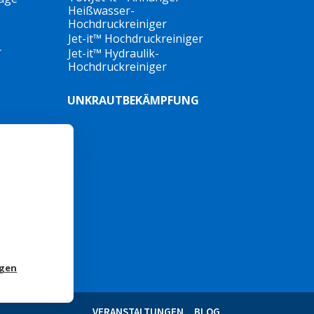
Heißwasser-
Hochdruckreiniger
g.
Jet-it™ Hochdruckreiniger
r
Jet-it™ Hydraulik-
,
FS
Hochdruckreiniger
UNKRAUTBEKÄMPFUNG
t
ngen
VERANSTALTUNGEN
BLOG