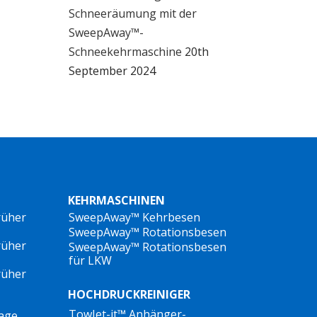
Schneeräumung mit der
SweepAway™-
Schneekehrmaschine
20th
September 2024
t.
KEHRMASCHINEN
rüher
SweepAway™ Kehrbesen
SweepAway™ Rotationsbesen
rüher
SweepAway™ Rotationsbesen
für LKW
rüher
HOCHDRUCKREINIGER
TowJet-it™ Anhänger-
lage