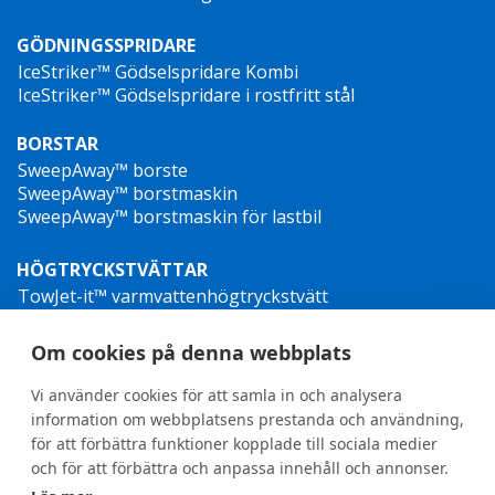
GÖDNINGSSPRIDARE
IceStriker™ Gödselspridare Kombi
IceStriker™ Gödselspridare i rostfritt stål
BORSTAR
SweepAway™ borste
SweepAway™ borstmaskin
SweepAway™ borstmaskin för lastbil
HÖGTRYCKSTVÄTTAR
TowJet-it™ varmvattenhögtryckstvätt
Jet-it™ högtryckstvätt
Jet-it™ hydraulisk högtryckstvätt
Om cookies på denna webbplats
OGRÄSBEKÄMPNING
Vi använder cookies för att samla in och analysera
information om webbplatsens prestanda och användning,
för att förbättra funktioner kopplade till sociala medier
och för att förbättra och anpassa innehåll och annonser.