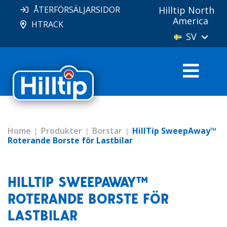
ÅTERFÖRSÄLJARSIDOR
Hilltip North
America
HTRACK
SV
Home
Produkter
Borstar
HillTip SweepAway™
Roterande Borste för Lastbilar
HILLTIP SWEEPAWAY™
ROTERANDE BORSTE FÖR
LASTBILAR