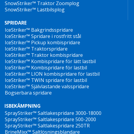
SnowStriker™ Traktor Zoomplog
SnowStriker™ Lastbilsplog
SPRIDARE
IceStriker™ Bakgrindsspridare
IceStriker™ Spridare i rostfritt stål
IceStriker™ Pickup kombispridare
IceStriker™ Traktorspridare
IceStriker™ Traktor kombispridare
IceStriker™ Kombispridare för lätt lastbil
IceStriker™ Kombispridare för lastbil
IceStriker™ LION kombispridare för lastbil
IceStriker™ TWIN spridare för lastbil
IceStriker™ Självlastande valsspridare
Bogserbara spridare
ISBEKÄMPNING
SprayStriker™ Saltlakespridare 3000-18000
SprayStriker™ Saltlakespridare 500-2000
SprayStriker™ Saltlakespridare 250TR
BrineMixx™ Saltlösningsblandare