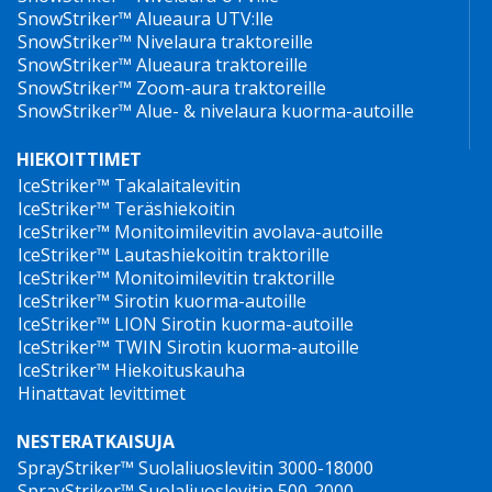
SnowStriker™ Alueaura UTV:lle
SnowStriker™ Nivelaura traktoreille
SnowStriker™ Alueaura traktoreille
SnowStriker™ Zoom-aura traktoreille
SnowStriker™ Alue- & nivelaura kuorma-autoille
HIEKOITTIMET
IceStriker™ Takalaitalevitin
IceStriker™ Teräshiekoitin
IceStriker™ Monitoimilevitin avolava-autoille
IceStriker™ Lautashiekoitin traktorille
IceStriker™ Monitoimilevitin traktorille
IceStriker™ Sirotin kuorma-autoille
IceStriker™ LION Sirotin kuorma-autoille
IceStriker™ TWIN Sirotin kuorma-autoille
IceStriker™ Hiekoituskauha
Hinattavat levittimet
NESTERATKAISUJA
SprayStriker™ Suolaliuoslevitin 3000-18000
SprayStriker™ Suolaliuoslevitin 500-2000