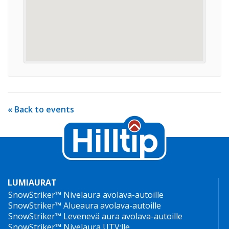
« Back to events
LUMIAURAT
SnowStriker™ Nivelaura avolava-autoille
SnowStriker™ Alueaura avolava-autoille
SnowStriker™ Levenevä aura avolava-autoille
SnowStriker™ Nivelaura UTV:lle