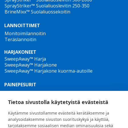
SprayStriker™ Suolaliuoslevitin 250-350
BrineMixx™ Suolaliuossekoitin
LANNOITTIMET
Monitoimilannoitin
Teräslannoitin
HARJAKONEET
SweepAway™ Harja
SweepAway™ Harjakone
SweepAway™ Harjakone kuorma-autoille
PAINEPESURIT
TowJet-it™ hinattava kuumavesipesuri
Jet-it™ Painepesurit
Tietoa sivustolla käytetyistä evästeistä
Jet-it™ hydrauliset korkeapainepesurit
Käytämme sivustollamme evästeitä kerätäksemme ja
RIKKARUOHONTORJUNTA
analysoidaksemme sivuston suorituskykyä ja käyttöä,
tarjotaksemme sosiaalisen median ominaisuuksia sekä