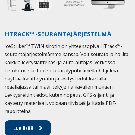
HTRACK™ -SEURANTAJÄRJESTELMÄ
IceStriker™ TWIN sirotin on yhteensopiva HTrack™-
seurantajärjestelmämme kanssa. Voit seurata ja hallita
kaikkia levityslaitteitasi ja aura-autojasi verkossa
tietokoneella, tabletilla tai älypuhelimella. Ohjelma
näyttää käsittelyreitin ja levitystiedot kartalla
reaaliajassa tai määriteltyjen aikavälien mukaan.
Levitysreitin tiedot, kuten nopeus, GPS-sijainti ja
käytetty materiaali, voidaan tiivistää ja luoda PDF-
raportteina.
Lue lisää