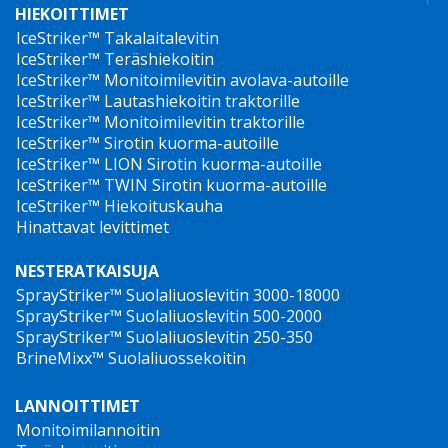
HIEKOITTIMET
IceStriker™ Takalaitalevitin
IceStriker™ Teräshiekoitin
IceStriker™ Monitoimilevitin avolava-autoille
IceStriker™ Lautashiekoitin traktorille
IceStriker™ Monitoimilevitin traktorille
IceStriker™ Sirotin kuorma-autoille
IceStriker™ LION Sirotin kuorma-autoille
IceStriker™ TWIN Sirotin kuorma-autoille
IceStriker™ Hiekoituskauha
Hinattavat levittimet
NESTERATKAISUJA
SprayStriker™ Suolaliuoslevitin 3000-18000
SprayStriker™ Suolaliuoslevitin 500-2000
SprayStriker™ Suolaliuoslevitin 250-350
BrineMixx™ Suolaliuossekoitin
LANNOITTIMET
Monitoimilannoitin