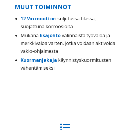
MUUT TOIMINNOT
12 V:n moottor
i suljetussa tilassa,
suojattuna korroosiolta
Mukana
lisäjohto
valinnaista työvaloa ja
merkkivaloa varten, jotka voidaan aktivoida
vakio-ohjaimesta
Kuormanjakaja
käynnistyskuormitusten
vähentämiseksi