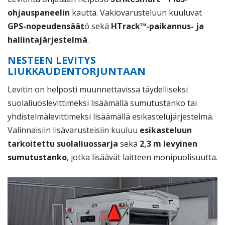
ohjauspaneelin
kautta. Vakiovarusteluun kuuluvat
GPS-nopeudensäät
ö sekä
HTrack™-paikannus- ja
hallintajärjestelmä
.
NESTEEN LEVITYS
LIUKKAUDENTORJUNTAAN
Levitin on helposti muunnettavissa täydelliseksi
suolaliuoslevittimeksi lisäämällä sumutustanko tai
yhdistelmälevittimeksi lisäämällä esikastelujärjestelmä.
Valinnaisiin lisävarusteisiin kuuluu
esikasteluun
tarkoitettu suolaliuossarja
sekä
2,3 m levyinen
sumutustanko
, jotka lisäävät laitteen monipuolisuutta.