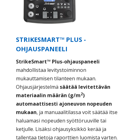
STRIKESMART™ PLUS -
OHJAUSPANEELI
StrikeSmart™ Plus-ohjauspaneeli
mahdollistaa levitystoiminnon
mukauttamisen tilanteen mukaan.
Ohjausjärjestelmä
säätää levitettävän
2
materiaalin määrän (g/m
)
automaattisesti ajoneuvon nopeuden
mukaan
, ja manuaalitilassa voit säätää itse
haluamasi nopeuden syöttöruuville tai
ketjulle. Lisäksi ohjausyksikkö kerää ja
tallentaa tietoja raporttien luomista varten.