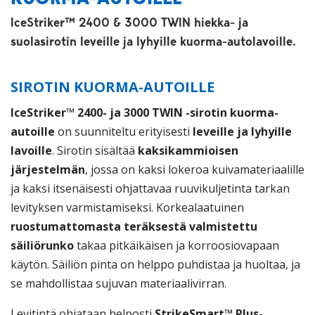
IceStriker™ 2400 & 3000 TWIN hiekka- ja
suolasirotin leveille ja lyhyille kuorma-autolavoille.
SIROTIN KUORMA-AUTOILLE
IceStriker™ 2400- ja 3000 TWIN -sirotin kuorma-
autoille
on suunniteltu erityisesti
leveille ja lyhyille
lavoille
. Sirotin sisältää
kaksikammioisen
järjestelmän
, jossa on kaksi lokeroa kuivamateriaalille
ja kaksi itsenäisesti ohjattavaa ruuvikuljetinta tarkan
levityksen varmistamiseksi. Korkealaatuinen
ruostumattomasta teräksestä valmistettu
säiliörunko
takaa pitkäikäisen ja korroosiovapaan
käytön. Säiliön pinta on helppo puhdistaa ja huoltaa, ja
se mahdollistaa sujuvan materiaalivirran.
Levitintä ohjataan helposti
StrikeSmart™ Plus-