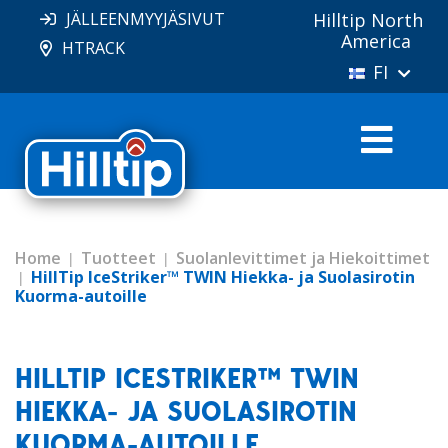
JÄLLEENMYYJÄSIVUT
Hilltip North
America
HTRACK
FI
Home
Tuotteet
Suolanlevittimet ja Hiekoittimet
HillTip IceStriker™ TWIN Hiekka- ja Suolasirotin
Kuorma-autoille
HILLTIP ICESTRIKER™ TWIN
HIEKKA- JA SUOLASIROTIN
KUORMA-AUTOILLE