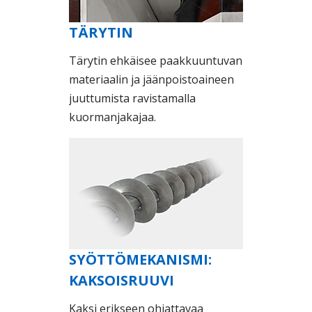
TÄRYTIN
Tärytin ehkäisee paakkuuntuvan
materiaalin ja jäänpoistoaineen
juuttumista ravistamalla
kuormanjakajaa.
SYÖTTÖMEKANISMI:
KAKSOISRUUVI
Kaksi erikseen ohjattavaa