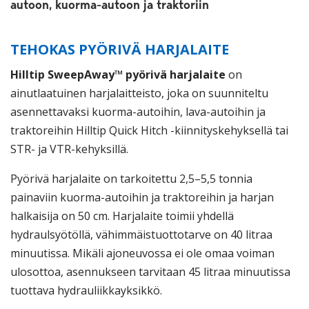
autoon, kuorma-autoon ja traktoriin
TEHOKAS PYÖRIVÄ HARJALAITE
Hilltip SweepAway™ pyörivä harjalaite
on
ainutlaatuinen harjalaitteisto, joka on suunniteltu
asennettavaksi kuorma-autoihin, lava-autoihin ja
traktoreihin Hilltip Quick Hitch -kiinnityskehyksellä tai
STR- ja VTR-kehyksillä.
Pyörivä harjalaite on tarkoitettu 2,5–5,5 tonnia
painaviin kuorma-autoihin ja traktoreihin ja harjan
halkaisija on 50 cm. Harjalaite toimii yhdellä
hydraulsyötöllä, vähimmäistuottotarve on 40 litraa
minuutissa. Mikäli ajoneuvossa ei ole omaa voiman
ulosottoa, asennukseen tarvitaan 45 litraa minuutissa
tuottava hydrauliikkayksikkö.