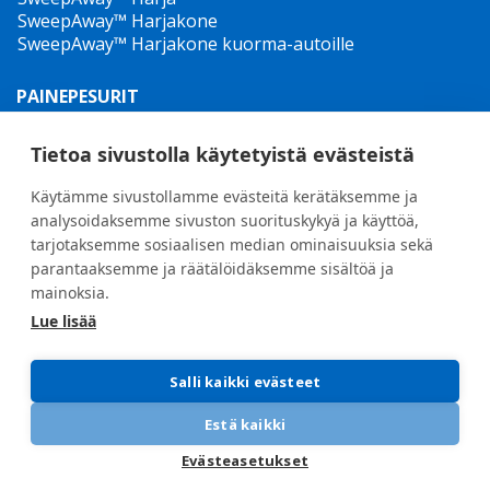
SweepAway™ Harjakone
SweepAway™ Harjakone kuorma-autoille
PAINEPESURIT
TowJet-it™ hinattava kuumavesipesuri
Jet-it™ Painepesurit
Tietoa sivustolla käytetyistä evästeistä
Jet-it™ hydrauliset korkeapainepesurit
Käytämme sivustollamme evästeitä kerätäksemme ja
RIKKARUOHONTORJUNTA
analysoidaksemme sivuston suorituskykyä ja käyttöä,
tarjotaksemme sosiaalisen median ominaisuuksia sekä
parantaaksemme ja räätälöidäksemme sisältöä ja
mainoksia.
Lue lisää
General terms and conditions
•
Privacy Policy
New Whistleblower Guidelines
Salli kaikki evästeet
Estä kaikki
Evästeasetukset
© 2025 Oy Hilltip Ab
TAPAHTUMAT
BLOGI