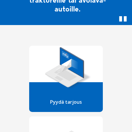
traktoreille tai avolava-
autoille.
Pyydä tarjous