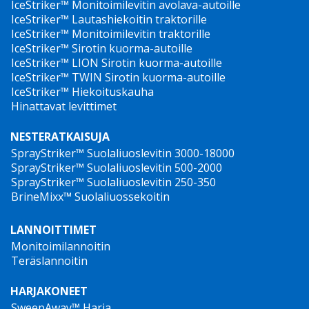
IceStriker™ Monitoimilevitin avolava-autoille
IceStriker™ Lautashiekoitin traktorille
IceStriker™ Monitoimilevitin traktorille
IceStriker™ Sirotin kuorma-autoille
IceStriker™ LION Sirotin kuorma-autoille
IceStriker™ TWIN Sirotin kuorma-autoille
IceStriker™ Hiekoituskauha
Hinattavat levittimet
NESTERATKAISUJA
SprayStriker™ Suolaliuoslevitin 3000-18000
SprayStriker™ Suolaliuoslevitin 500-2000
SprayStriker™ Suolaliuoslevitin 250-350
BrineMixx™ Suolaliuossekoitin
LANNOITTIMET
Monitoimilannoitin
Teräslannoitin
HARJAKONEET
SweepAway™ Harja