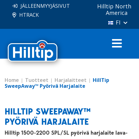
JÄLLEENMYYJÄSIVUT
Hilltip North
America
HTRACK
FI
Home
Tuotteet
Harjalaitteet
HillTip
SweepAway™ Pyörivä Harjalaite
HILLTIP SWEEPAWAY™
PYÖRIVÄ HARJALAITE
Hilltip 1500-2200 SPL/SL pyörivä harjalaite lava-