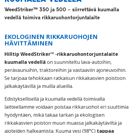
WeedStriker™ 350 ja 500 – siirrettävä kuumalla
vedellä toimiva rikkaruohontorjuntalaite
EKOLOGINEN RIKKARUOHOJEN
HÄVITTÄMINEN
Hilltip WeedStriker™ -rikkaruohontorjuntalaite
kuumalla vedellä
on suunniteltu lava-autoihin,
perävaunuihin, traktoreihin ja vastaaviin ajoneuvoihin.
Se tarjoaa tehokkaan ratkaisun rikkakasvien poistoon
jalkakäytävillä ja muilla alueilla.
Edistyksellisellä ja kuumalla vedellä toimivalla
laitteellamme voidaan poistaa rikkaruohot eri suuttimia
hyödyntäen, mikä takaa tarkan ja ekologisen
rikkakasvien poiston muun muassa jalkakäytäviltä ja
ajoteiden halkeamista. Kuuma vesi (98°C)
tappaa