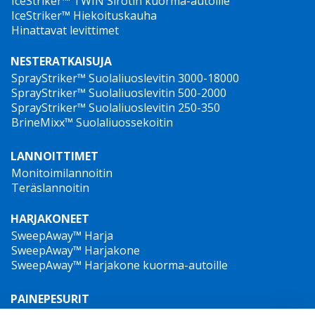
IceStriker™ TWIN Sirotin kuorma-autoille
IceStriker™ Hiekoituskauha
Hinattavat levittimet
NESTERATKAISUJA
SprayStriker™ Suolaliuoslevitin 3000-18000
SprayStriker™ Suolaliuoslevitin 500-2000
SprayStriker™ Suolaliuoslevitin 250-350
BrineMixx™ Suolaliuossekoitin
LANNOITTIMET
Monitoimilannoitin
Teräslannoitin
HARJAKONEET
SweepAway™ Harja
SweepAway™ Harjakone
SweepAway™ Harjakone kuorma-autoille
PAINEPESURIT