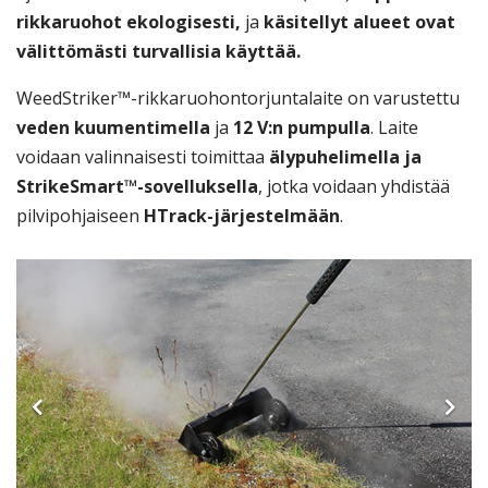
rikkaruohot ekologisesti,
ja
käsitellyt alueet ovat
välittömästi turvallisia käyttää.
WeedStriker™-rikkaruohontorjuntalaite on varustettu
veden kuumentimella
ja
12 V:n pumpulla
. Laite
voidaan valinnaisesti toimittaa
älypuhelimella ja
StrikeSmart™-sovelluksella
, jotka voidaan yhdistää
pilvipohjaiseen
HTrack-järjestelmään
.