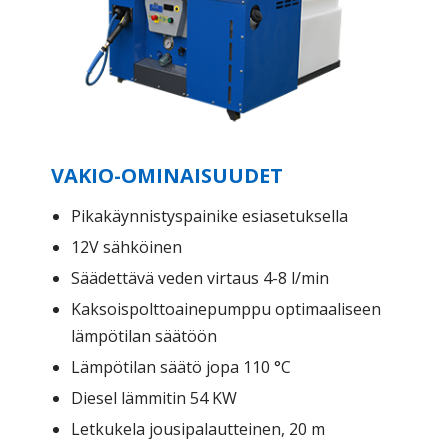
VAKIO-OMINAISUUDET
Pikakäynnistyspainike esiasetuksella
12V sähköinen
Säädettävä veden virtaus 4-8 l/min
Kaksoispolttoainepumppu optimaaliseen
lämpötilan säätöön
Lämpötilan säätö jopa 110 °C
Diesel lämmitin 54 KW
Letkukela jousipalautteinen, 20 m