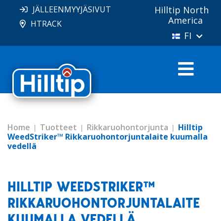
JÄLLEENMYYJÄSIVUT
Hilltip North
America
HTRACK
FI
Home
Tuotteet
Rikkaruohontorjunta
Hilltip
WeedStriker™ Rikkaruohontorjuntalaite kuumalla
vedellä
HILLTIP WEEDSTRIKER™
RIKKARUOHONTORJUNTALAITE
KUUMALLA VEDELLÄ