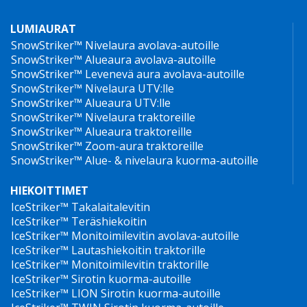
LUMIAURAT
SnowStriker™ Nivelaura avolava-autoille
SnowStriker™ Alueaura avolava-autoille
SnowStriker™ Levenevä aura avolava-autoille
SnowStriker™ Nivelaura UTV:lle
SnowStriker™ Alueaura UTV:lle
SnowStriker™ Nivelaura traktoreille
SnowStriker™ Alueaura traktoreille
SnowStriker™ Zoom-aura traktoreille
SnowStriker™ Alue- & nivelaura kuorma-autoille
HIEKOITTIMET
IceStriker™ Takalaitalevitin
IceStriker™ Teräshiekoitin
IceStriker™ Monitoimilevitin avolava-autoille
IceStriker™ Lautashiekoitin traktorille
IceStriker™ Monitoimilevitin traktorille
IceStriker™ Sirotin kuorma-autoille
IceStriker™ LION Sirotin kuorma-autoille