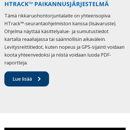
HTRACK™ PAIKANNUSJÄRJESTELMÄ
Tämä rikkaruohontorjuntalaite on yhteensopiva
HTrack™-seurantaohjelmiston kanssa (lisävaruste).
Ohjelma näyttää käsittelyalue- ja sumutustiedot
kartalla reaaliajassa tai säännöllisin aikavälein.
Levitysreittitiedot, kuten nopeus ja GPS-sijainti voidaan
koota yhteenvedoksi ja niistä voidaan luoda PDF-
raportteja.
Lue lisää