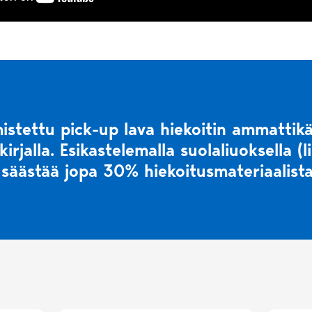
stettu pick-up lava hiekoitin ammattik
irjalla. Esikastelemalla suolaliuoksella (l
säästää jopa 30% hiekoitusmateriaalista