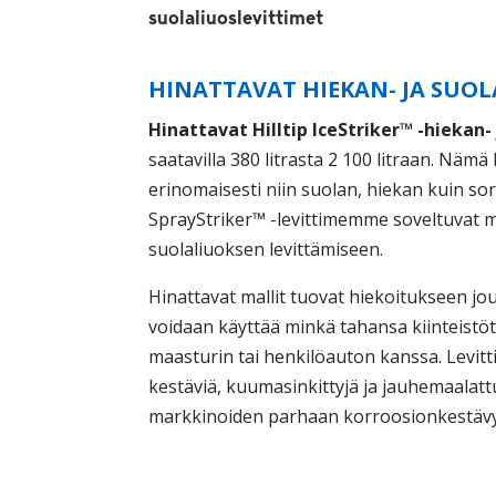
suolaliuoslevittimet
HINATTAVAT HIEKAN- JA SUO
Hinattavat Hilltip IceStriker™ -hiekan-
saatavilla 380 litrasta 2 100 litraan. Nämä 
erinomaisesti niin suolan, hiekan kuin sor
SprayStriker™ -levittimemme soveltuvat
suolaliuoksen levittämiseen.
Hinattavat mallit tuovat hiekoitukseen jous
voidaan käyttää minkä tahansa kiinteistöt
maasturin tai henkilöauton kanssa. Levit
kestäviä, kuumasinkittyjä ja jauhemaalatt
markkinoiden parhaan korroosionkestäv