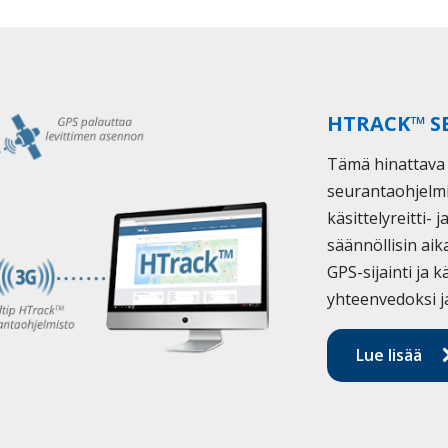
HTRACK™ S
Tämä hinattava 
seurantaohjelmi
käsittelyreitti- j
säännöllisin aik
GPS-sijainti ja 
yhteenvedoksi j
Lue lisää