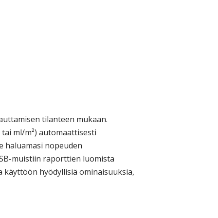
auttamisen tilanteen mukaan.
 tai ml/m²) automaattisesti
tse haluamasi nopeuden
USB-muistiin raporttien luomista
aa käyttöön hyödyllisiä ominaisuuksia,