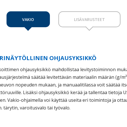
VAKIO
LISÄVARUSTEET
RINÄYTÖLLINEN OHJAUSYKSIKKÖ
koittimen ohjausyksikkö mahdollistaa levitystoiminnon muk
ausjärjestelmä säätää levitettävän materiaalin määrän (g/m²
neuvon nopeuden mukaan, ja manuaalitilassa voit säätää i
töruuville. Lisäksi ohjausyksikkö kerää ja tallentaa tietoja 
en. Vakio-ohjaimella voi käyttää useita eri toimintoja ja ott
. tärytin, varoitusvalo tai työvalo.