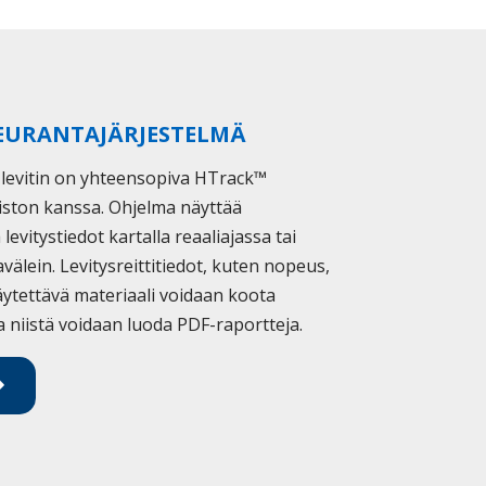
EURANTAJÄRJESTELMÄ
levitin on yhteensopiva HTrack™
ston kanssa. Ohjelma näyttää
a levitystiedot kartalla reaaliajassa tai
avälein. Levitysreittitiedot, kuten nopeus,
käytettävä materiaali voidaan koota
a niistä voidaan luoda PDF-raportteja.