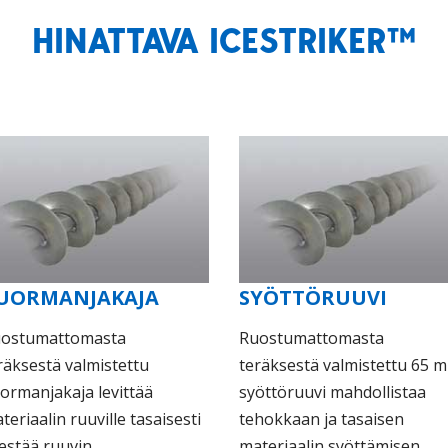
HINATTAVA ICESTRIKER™
UORMANJAKAJA
SYÖTTÖRUUVI
ostumattomasta
Ruostumattomasta
räksestä valmistettu
teräksestä valmistettu 65 
ormanjakaja levittää
syöttöruuvi mahdollistaa
teriaalin ruuville tasaisesti
tehokkaan ja tasaisen
 estää ruuvin
materiaalin syöttämisen