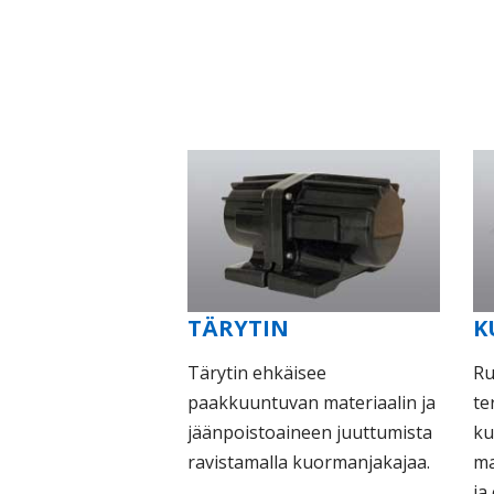
TÄRYTIN
K
Tärytin ehkäisee
Ru
paakkuuntuvan materiaalin ja
te
jäänpoistoaineen juuttumista
ku
ravistamalla kuormanjakajaa.
ma
ja