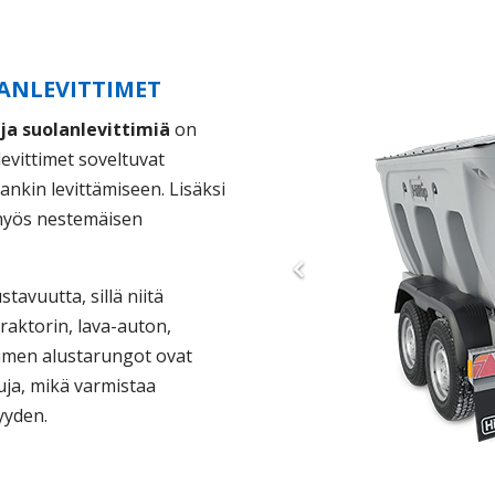
LANLEVITTIMET
 ja suolanlevittimiä
on
levittimet soveltuvat
ankin levittämiseen. Lisäksi
 myös nestemäisen
tavuutta, sillä niitä
raktorin, lava-auton,
timen alustarungot ovat
uja, mikä varmistaa
yyden.