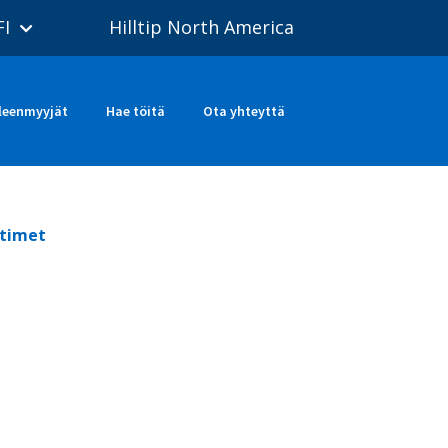
FI
Hilltip North America
leenmyyjät
Hae töitä
Ota yhteyttä
ttimet