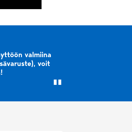
äyttöön valmiina
isävaruste), voit
!