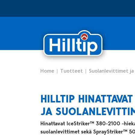
Home
Tuotteet
Suolanlevittimet ja
HILLTIP HINATTAVAT
JA SUOLANLEVITTI
Hinattavat IceStriker™ 380-2100 -hieka
suolanlevittimet sekä SprayStriker™ 