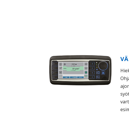
VÄ
Hie
Ohj
ajo
syöt
vart
esim