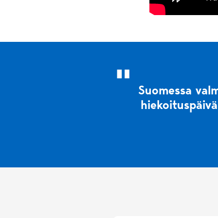
Suomessa valmi
hiekoituspäiväk