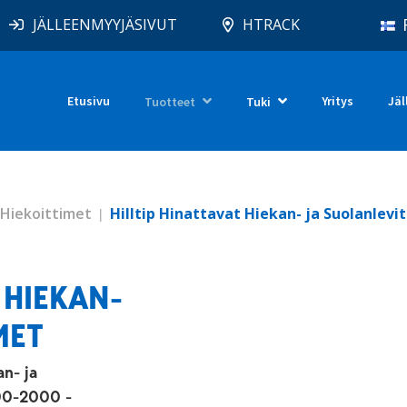
JÄLLEENMYYJÄSIVUT
HTRACK
Etusivu
Yritys
Jäl
Tuotteet
Tuki
 Hiekoittimet
Hilltip Hinattavat Hiekan- ja Suolanlevi
 HIEKAN-
MET
n- ja
500-2000 -