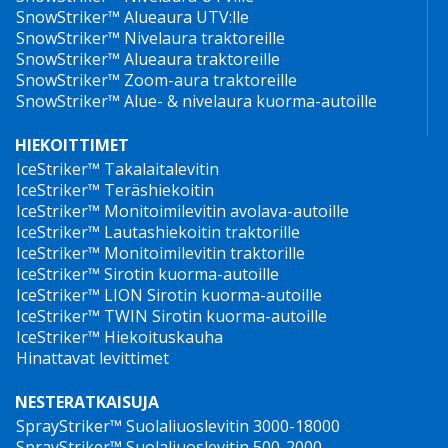
SnowStriker™ Alueaura UTV:lle
SnowStriker™ Nivelaura traktoreille
SnowStriker™ Alueaura traktoreille
SnowStriker™ Zoom-aura traktoreille
SnowStriker™ Alue- & nivelaura kuorma-autoille
HIEKOITTIMET
IceStriker™ Takalaitalevitin
IceStriker™ Teräshiekoitin
IceStriker™ Monitoimilevitin avolava-autoille
IceStriker™ Lautashiekoitin traktorille
IceStriker™ Monitoimilevitin traktorille
IceStriker™ Sirotin kuorma-autoille
IceStriker™ LION Sirotin kuorma-autoille
IceStriker™ TWIN Sirotin kuorma-autoille
IceStriker™ Hiekoituskauha
Hinattavat levittimet
NESTERATKAISUJA
SprayStriker™ Suolaliuoslevitin 3000-18000
SprayStriker™ Suolaliuoslevitin 500-2000