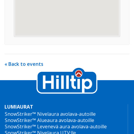
« Back to events
LUMIAURAT
SnowStriker™ Nivelaura avolava-autoille
SnowStriker™ Alueaura avolava-autoille
SnowStriker™ Levenevä aura avolava-autoille
SnowStriker™ Nivelaura UTV:lle