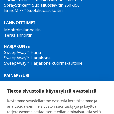
SprayStriker™ Suolaliuoslevitin 250-350
BrineMixx™ Suolaliuossekoitin
LANNOITTIMET
Monitoimilannoitin
Teräslannoitin
HARJAKONEET
SweepAway™ Harja
SweepAway™ Harjakone
SweepAway™ Harjakone kuorma-autoille
PAINEPESURIT
TowJet-it™ hinattava kuumavesipesuri
Jet-it™ Painepesurit
Tietoa sivustolla käytetyistä evästeistä
Jet-it™ hydrauliset korkeapainepesurit
Käytämme sivustollamme evästeitä kerätäksemme ja
RIKKARUOHONTORJUNTA
analysoidaksemme sivuston suorituskykyä ja käyttöä,
tarjotaksemme sosiaalisen median ominaisuuksia sekä