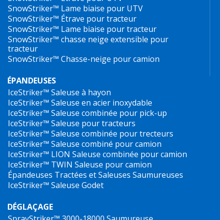
SnowStriker™ Lame biaise pour UTV
SnowStriker™ Étrave pour tracteur
SnowStriker™ Lame biaise pour tracteur
SnowStriker™ chasse neige extensible pour
tracteur
SnowStriker™ Chasse-neige pour camion
ÉPANDEUSES
IceStriker™
Saleuse à hayon
IceStriker™ Saleuse en acier inoxydable
IceStriker™ Saleuse combinée pour pick-up
IceStriker™ Saleuse pour tracteurs
IceStriker™ Saleuse combinée pour trecteurs
IceStriker™ Saleuse combiné pour camion
IceStriker™ LION Saleuse combinée pour camion
IceStriker™ TWIN Saleuse pour camion
Épandeuses Tractées et Saleuses Saumureuses
IceStriker™ Saleuse Godet
DÉGLAÇAGE
SprayStriker™ 3000-18000
Saumureuse