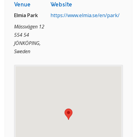
Venue
Website
Elmia Park
https://www.elmia.se/en/park/
Mässvägen 12
554 54
JÖNKÖPING,
Sweden