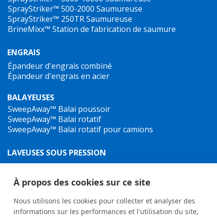
SprayStriker™ 500-2000
Saumureuse
SprayStriker™ 250TR
Saumureuse
BrineMixx™
Station de fabrication de saumure
ENGRAIS
Épandeur d'engrais combiné
Épandeur d'engrais en acier
BALAYEUSES
SweepAway™ Balai poussoir
SweepAway™ Balai rotatif
SweepAway™ Balai rotatif pour camions
LAVEUSES SOUS PRESSION
TowJet-it™ Nettoyeur haute pression sur remorque
Jet-It™ Laveuse sous pression mobile
À propos des cookies sur ce site
Jet-it™ Nettoyeur haute pression hydraulique
Nous utilisons les cookies pour collecter et analyser des
DÉSHERBAGE
informations sur les performances et l'utilisation du site,