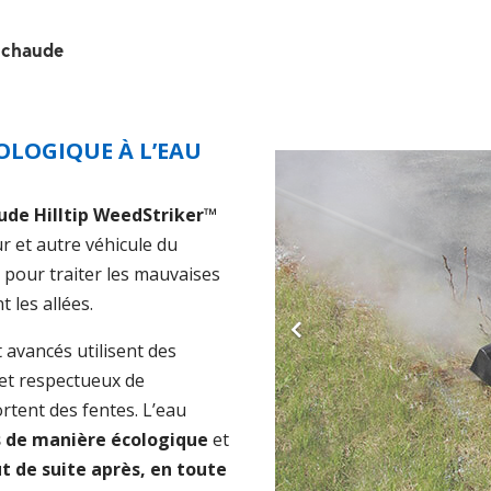
u chaude
OLOGIQUE À L’EAU
aude Hilltip WeedStriker™
r et autre véhicule du
e pour traiter les mauvaises
 les allées.
avancés utilisent des
et respectueux de
rtent des fentes. L’eau
s de manière écologique
et
ut de suite après, en toute