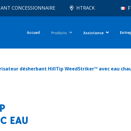
F
IANT CONCESSIONNAIRE
HTRACK
Accueil
Entre
Produits
Assistance
risateur désherbant HillTip WeedStriker™ avec eau cha
P
C EAU