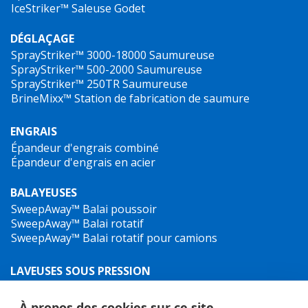
IceStriker™ Saleuse Godet
DÉGLAÇAGE
SprayStriker™ 3000-18000
Saumureuse
SprayStriker™ 500-2000
Saumureuse
SprayStriker™ 250TR
Saumureuse
BrineMixx™
Station de fabrication de saumure
ENGRAIS
Épandeur d'engrais combiné
Épandeur d'engrais en acier
BALAYEUSES
SweepAway™ Balai poussoir
SweepAway™ Balai rotatif
SweepAway™ Balai rotatif pour camions
LAVEUSES SOUS PRESSION
TowJet-it™ Nettoyeur haute pression sur remorque
Jet-It™ Laveuse sous pression mobile
À propos des cookies sur ce site