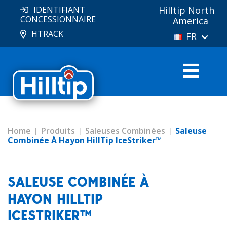
IDENTIFIANT
Hilltip North
CONCESSIONNAIRE
America
HTRACK
FR
Home
Produits
Saleuses Combinées
Saleuse
Combinée À Hayon HillTip IceStriker™
SALEUSE COMBINÉE À
HAYON HILLTIP
ICESTRIKER™