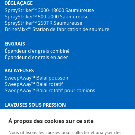
DÉGLAÇAGE
SprayStriker™ 3000-18000
Saumureuse
SprayStriker™ 500-2000
Saumureuse
SprayStriker™ 250TR
Saumureuse
BrineMixx™
Station de fabrication de saumure
ENGRAIS
Épandeur d'engrais combiné
Épandeur d'engrais en acier
BALAYEUSES
SweepAway™ Balai poussoir
SweepAway™ Balai rotatif
SweepAway™ Balai rotatif pour camions
LAVEUSES SOUS PRESSION
TowJet-it™ Nettoyeur haute pression sur remorque
Jet-It™ Laveuse sous pression mobile
À propos des cookies sur ce site
Jet-it™ Nettoyeur haute pression hydraulique
Nous utilisons les cookies pour collecter et analyser des