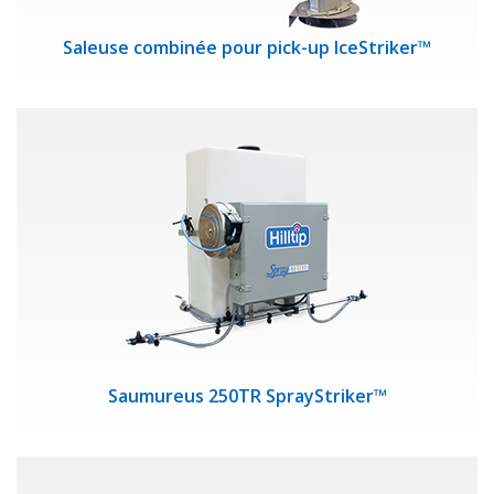
Saleuse combinée pour pick-up IceStriker™
Saumureus 250TR SprayStriker™