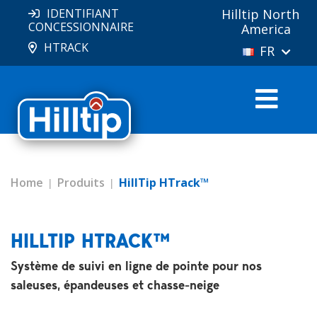
IDENTIFIANT
Hilltip North
CONCESSIONNAIRE
America
HTRACK
FR
Home
Produits
HillTip HTrack™
HILLTIP HTRACK™
Système de suivi en ligne de pointe pour nos
saleuses, épandeuses et chasse-neige