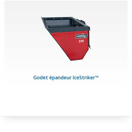
Godet épandeur IceStriker™