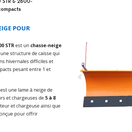
0 STR & 2600-
 compacts
EIGE POUR
00 STR
est un
chasse-neige
c une structure de caisse qui
s hivernales difficiles et
pacts pesant entre 1 et
T
est une lame à neige de
urs et chargeuses de
5 à 8
cteur et chargeuse ainsi que
conçue pour offrir