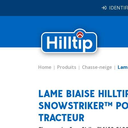
IDENTIF
Home
Produits
Chasse-neige
Lame
LAME BIAISE HILLTI
SNOWSTRIKER™ P
TRACTEUR