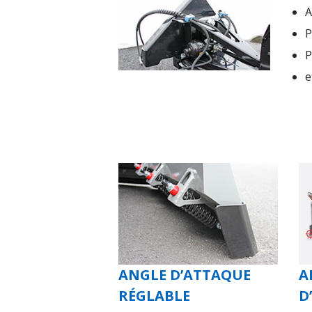
A
P
P
e
ANGLE D’ATTAQUE
A
RÉGLABLE
D