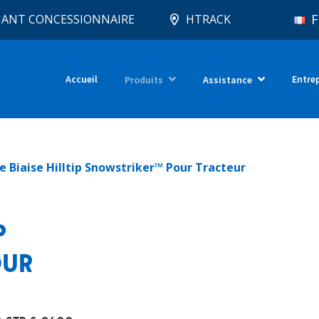
F
IANT CONCESSIONNAIRE
HTRACK
Accueil
Entre
Produits
Assistance
 Biaise Hilltip Snowstriker™ Pour Tracteur
P
OUR