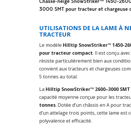
Chasse-neige SnowStriker™ 1450-260
3000 SMT pour tracteur et chargeuse
UTILISATIONS DE LA LAME À N
TRACTEUR
Le modèle
Hilltip SnowStriker™ 1450-26
pour tracteur compact
. Il est conçu ave
résiste particulièrement bien aux condition
convient aux tracteurs et chargeuses com
5 tonnes au total.
La
Hilltip SnowStriker™ 2600–3000 SM
capacité moyenne conçue pour les tracte
tonnes
. Dotée d’un châssis en A pour tra
d’un attelage trois points, cette lame est 
polyvalence et efficacité.