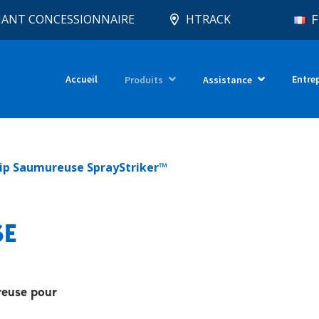
F
IANT CONCESSIONNAIRE
HTRACK
Accueil
Entre
Produits
Assistance
tip Saumureuse SprayStriker™
SE
reuse pour