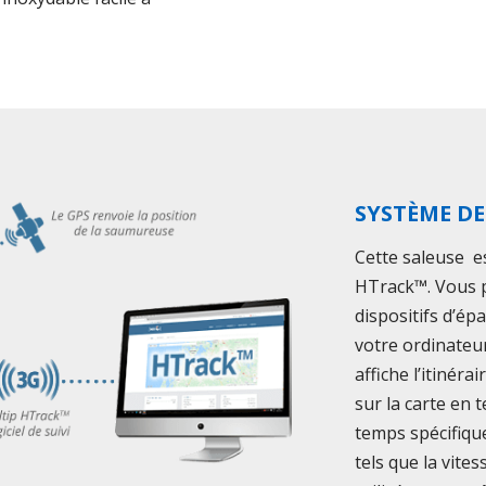
SYSTÈME DE
Cette saleuse es
HTrack™. Vous p
dispositifs d’ép
votre ordinateu
affiche l’itinéra
sur la carte en 
temps spécifique
tels que la vite