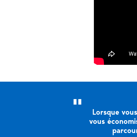
Lorsque vous
vous économis
parcour