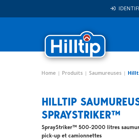
IDENTIF
Home
Produits
Saumureuses
Hill
HILLTIP SAUMUREU
SPRAYSTRIKER™
SprayStriker™ 500-2000 litres saumu
pick-up et camionnettes