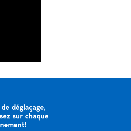
 de déglaçage,
isez sur chaque
onnement!