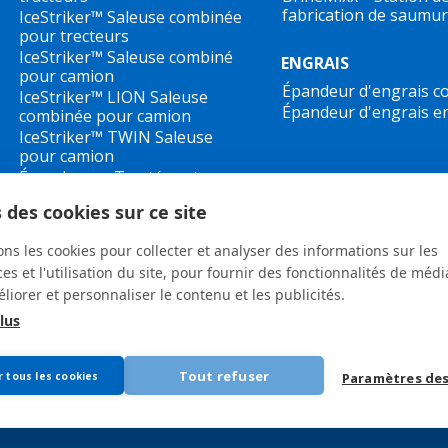
fabrication de saumu
IceStriker™ Saleuse combinée
pour trecteurs
IceStriker™ Saleuse combiné
ENGRAIS
pour camion
Épandeur d'engrais c
IceStriker™ LION Saleuse
Épandeur d'engrais en
combinée pour camion
IceStriker™ TWIN Saleuse
pour camion
Épandeuses Tractées et
Saleuses Saumureuses
 des cookies sur ce site
IceStriker™ Saleuse Godet
ons les cookies pour collecter et analyser des informations sur les
s et l'utilisation du site, pour fournir des fonctionnalités de médi
liorer et personnaliser le contenu et les publicités.
lus
General terms and conditions
•
Privacy Policy
New Whistleblower Guidelines
Tout refuser
r tous les cookies
Paramètres des