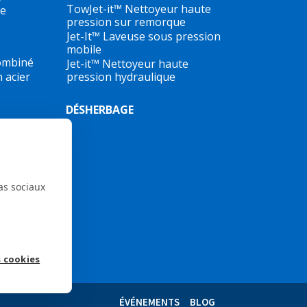
TowJet-it™ Nettoyeur haute
re
pression sur remorque
Jet-It™ Laveuse sous pression
mobile
ombiné
Jet-it™ Nettoyeur haute
 acier
pression hydraulique
DÉSHERBAGE
as sociaux
 cookies
ÉVÉNEMENTS
BLOG