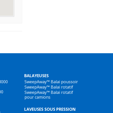
BALAYEUSES
8000
SweepAway™ Balai poussoir
SweepAway™ Balai rotatif
00
SweepAway™ Balai rotatif
pour camions
LAVEUSES SOUS PRESSION
e