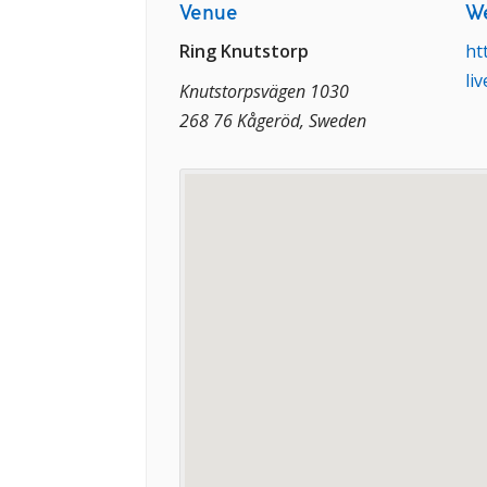
Venue
We
Ring Knutstorp
ht
liv
Knutstorpsvägen 1030
268 76 Kågeröd, Sweden