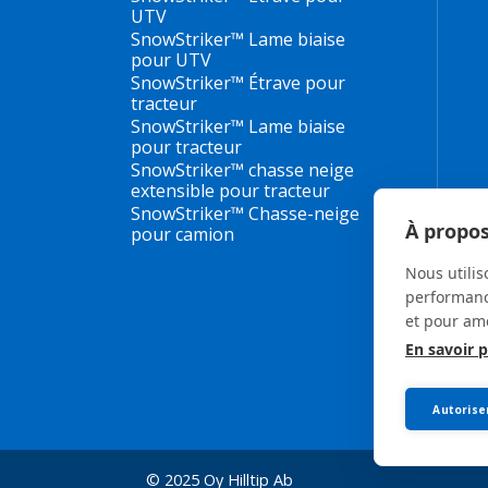
UTV
SnowStriker™ Lame biaise
pour UTV
SnowStriker™ Étrave pour
tracteur
SnowStriker™ Lame biaise
pour tracteur
SnowStriker™ chasse neige
extensible pour tracteur
SnowStriker™ Chasse-neige
À propos
pour camion
Nous utilis
performance
et pour amé
En savoir p
Autorise
© 2025 Oy Hilltip Ab