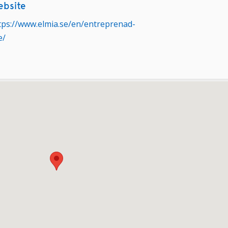
bsite
tps://www.elmia.se/en/entreprenad-
e/