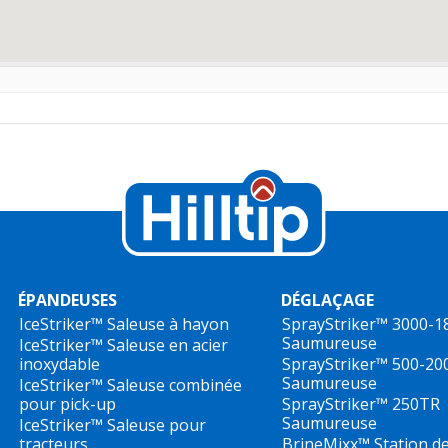
ÉPANDEUSES
DÉGLAÇAGE
IceStriker™
Saleuse à hayon
SprayStriker™ 3000-1
Saumureuse
IceStriker™ Saleuse en acier
inoxydable
SprayStriker™ 500-20
Saumureuse
IceStriker™ Saleuse combinée
pour pick-up
SprayStriker™ 250TR
Saumureuse
IceStriker™ Saleuse pour
tracteurs
BrineMixx™
Station d