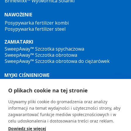
BrineMixx™ Wytwornica Solanki
NAWOŻENIE
Posypywarka fertilizer kombi
Posypywarka fertilizer steel
ZAMIATARKI
SweepAway™ Szczotka spychaczowa
SweepAway™ Szczotka obrotowa
SweepAway™ Szczotka obrotowa do ciężarówek
MYJKI CIŚNIENIOWE
Myjka wysokocisnieniowa na przyczepie TowJet-it™
Mobilna myjka ciśnieniowa Jet-it™
O plikach cookie na tej stronie
Hydrauliczna Myjka Wysokociśnieniowa Jet-it™
Używamy pliki cookie do gromadzenia oraz analizy
informacji na temat wydajności i użyteczności strony, aby
zagwarantować funkcje mediów społecznościowych i w
celu udoskonalenia i dostosowania treści oraz reklam.
Dowiedz się więcej
General terms and conditions
•
Privacy Policy