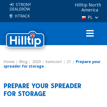
STRONY
Hilltip North
DEALERÓW
America
HTRACK
PL
Home
Blog
2020
kwiecień
21
Prepare your
spreader for storage
PREPARE YOUR SPREADER
FOR STORAGE