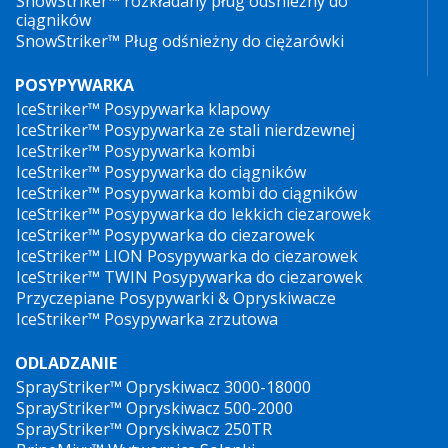
SnowStriker™ rozkładany pług odśnieżny do
ciągników
SnowStriker™ Pług odśnieżny do ciężarówki
POSYPYWARKA
IceStriker™ Posypywarka klapowy
IceStriker™ Posypywarka ze stali nierdzewnej
IceStriker™ Posypywarka kombi
IceStriker™ Posypywarka do ciągników
IceStriker™ Posypywarka kombi do ciągników
IceStriker™ Posypywarka do lekkich ciezarowek
IceStriker™ Posypywarka do ciezarowek
IceStriker™ LION Posypywarka do ciezarowek
IceStriker™ TWIN Posypywarka do ciezarowek
Przyczepiane Posypywarki & Opryskiwacze
IceStriker™ Posypywarka zrzutowa
ODLADZANIE
SprayStriker™ Opryskiwacz 3000-18000
SprayStriker™ Opryskiwacz 500-2000
SprayStriker™ Opryskiwacz 250TR