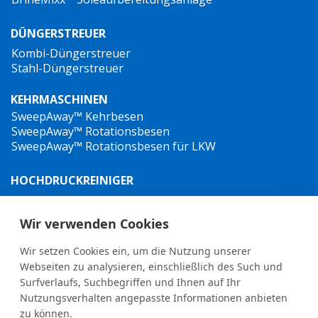
DÜNGERSTREUER
Kombi-Düngerstreuer
Stahl-Düngerstreuer
KEHRMASCHINEN
IceStriker™ 550
SweepAway™ Kehrbesen
SweepAway™ Rotationsbesen
SweepAway™ Rotationsbesen für LKW
HOCHDRUCKREINIGER
TowJet-it™ Anhänger-Heißwasser-Hochdruckreiniger
Jet-it™ Hochdruckreiniger
Wir verwenden Cookies
Jet-it™ Hydraulik-Hochdruckreiniger
Wir setzen Cookies ein, um die Nutzung unserer
UNKRAUTBEKÄMPFUNG
Webseiten zu analysieren, einschließlich des Such und
Surfverlaufs, Suchbegriffen und Ihnen auf Ihr
Nutzungsverhalten angepasste Informationen anbieten
zu können.