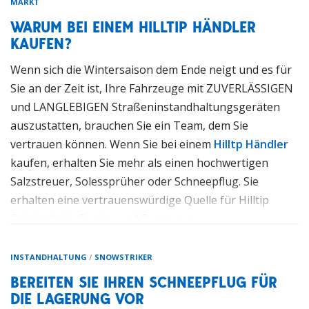
MARKT
WARUM BEI EINEM HILLTIP HÄNDLER
KAUFEN?
Wenn sich die Wintersaison dem Ende neigt und es für
Sie an der Zeit ist, Ihre Fahrzeuge mit ZUVERLÄSSIGEN
und LANGLEBIGEN Straßeninstandhaltungsgeräten
auszustatten, brauchen Sie ein Team, dem Sie
vertrauen können. Wenn Sie bei einem
Hilltp Händler
kaufen, erhalten Sie mehr als einen hochwertigen
Salzstreuer, Solessprüher oder Schneepflug. Sie
erhalten eine vertrauenswürdige Quelle für Hilltip
Originalteile, Service und Beratung.
Wir von Hilltip versprechen Ihnen, dass wir IMMER für
INSTANDHALTUNG
/
SNOWSTRIKER
SIE da sind!
BEREITEN SIE IHREN SCHNEEPFLUG FÜR
Wie ist Ihr Hilltip Händler dazu in der Lage?
DIE LAGERUNG VOR