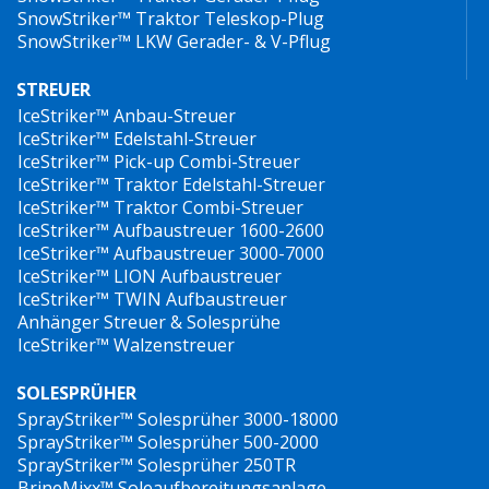
Frischwasser gespült werden. Darüber hinaus können
SnowStriker™ Traktor Teleskop-Plug
Viruzide und Biozide weitere Maßnahmen oder
SnowStriker™ LKW Gerader- & V-Pflug
Vorsichtsmaßnahmen gemäß den Empfehlungen oder
STREUER
Vorschriften des Desinfektionsmittelherstellers
IceStriker™ Anbau-Streuer
erfordern.
IceStriker™ Edelstahl-Streuer
IceStriker™ Pick-up Combi-Streuer
Wenn Sie planen, Desinfektionsmittel in einem Hilltip-
IceStriker™ Traktor Edelstahl-Streuer
Gerät zu verwenden, wenden Sie sich bitte an Ihre
IceStriker™ Traktor Combi-Streuer
IceStriker™ Aufbaustreuer 1600-2600
Kontaktperson bei Hilltip. Wir beraten und
IceStriker™ Aufbaustreuer 3000-7000
unterstützen Sie gerne, beim prüfen der
IceStriker™ LION Aufbaustreuer
Materialverträglichkeit und schützen Sie vor
IceStriker™ TWIN Aufbaustreuer
Anhänger Streuer & Solesprühe
unangenehmen Überraschungen nach der Anwendung.
IceStriker™ Walzenstreuer
SOLESPRÜHER
SprayStriker™ Solesprüher 3000-18000
SprayStriker™ Solesprüher 500-2000
SprayStriker™ Solesprüher 250TR
BrineMixx™ Soleaufbereitungsanlage