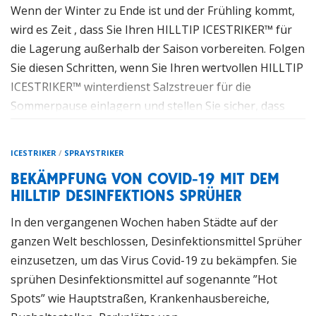
anspruchsvolle Hilltip Ausrüstung und halten ihr
Wenn der Winter zu Ende ist und der Frühling kommt,
Wissen auf dem neuesten Stand. Ob Sie eine Frage
wird es Zeit , dass Sie Ihren HILLTIP ICESTRIKER­™ für
haben oder Unterstützung benötigen, unseren Hilltip
die Lagerung außerhalb der Saison vorbereiten. Folgen
Händlern können Sie vertrauen.
Sie diesen Schritten, wenn Sie Ihren wertvollen HILLTIP
ICESTRIKER™ winterdienst Salzstreuer für die
Vom ersten Moment an, an dem Sie Ihren ersten Hilltip
Sommerpause einlagern und stellen Sie sicher, dass
Salzstreuer, Solesprüher oder Schneepflug gekauft
Ihre Ausrüstung auch für den nächsten Winter bereit
haben, kann Ihnen Ihr Händler bei Wartungsfragen,
ist.
Ersatzteilen oder eventuellen Reparaturen
ICESTRIKER
/
SPRAYSTRIKER
weiterhelfen.
BEKÄMPFUNG VON COVID-19 MIT DEM
Hilltip SnowStriker™ V-Pflug
HILLTIP DESINFEKTIONS SPRÜHER
Wenn es wieder Zeit ist, und der nächste Winter
1.
Waschen Sie den SNOWSTRIKER™ Schneepflug
kommt, verlassen Sie sich beim EIS und SCHNEE
In den vergangenen Wochen haben Städte auf der
gründlich
. Tragen Sie Fett auf das freiliegende Chrom
Räumen auf Hilltip.
ganzen Welt beschlossen, Desinfektionsmittel Sprüher
sowie die Hubzylinderstange auf. Gerade Pflüge: Stellen
einzusetzen, um das Virus Covid-19 zu bekämpfen. Sie
Denn wir von Hilltip versprechen Ihnen, dass wir
Sie das Schild in eine vollständig rechtwinklige Position
sprühen Desinfektionsmittel auf sogenannte ”Hot
IMMER für SIE da sind!
und tragen Sie Fett auf die linke Zylinderstange auf. V-
Spots” wie Hauptstraßen, Krankenhausbereiche,
Pflüge: Stellen Sie beide Flügelmesser in eine