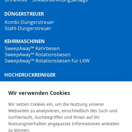
DÜNGERSTREUER
Kombi-Düngerstreuer
Stahl-Düngerstreuer
KEHRMASCHINEN
SweepAway™ Kehrbesen
SweepAway™ Rotationsbesen
SweepAway™ Rotationsbesen für LKW
HOCHDRUCKREINIGER
TowJet-it™ Anhänger-Heißwasser-Hochdruckreiniger
Jet-it™ Hochdruckreiniger
Wir verwenden Cookies
Jet-it™ Hydraulik-Hochdruckreiniger
Wir setzen Cookies ein, um die Nutzung unserer
UNKRAUTBEKÄMPFUNG
Webseiten zu analysieren, einschließlich des Such und
Surfverlaufs, Suchbegriffen und Ihnen auf Ihr
Nutzungsverhalten angepasste Informationen anbieten
zu können.