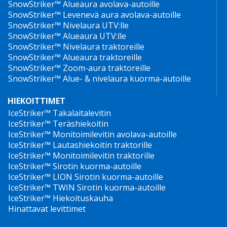
SnowStriker™ Alueaura avolava-autoille
SnowStriker™ Levenevä aura avolava-autoille
SnowStriker™ Nivelaura UTV:lle
SnowStriker™ Alueaura UTV:lle
SnowStriker™ Nivelaura traktoreille
SnowStriker™ Alueaura traktoreille
SnowStriker™ Zoom-aura traktoreille
SnowStriker™ Alue- & nivelaura kuorma-autoille
HIEKOITTIMET
IceStriker™ Takalaitalevitin
IceStriker™ Teräshiekoitin
IceStriker™ Monitoimilevitin avolava-autoille
IceStriker™ Lautashiekoitin traktorille
IceStriker™ Monitoimilevitin traktorille
IceStriker™ Sirotin kuorma-autoille
IceStriker™ LION Sirotin kuorma-autoille
IceStriker™ TWIN Sirotin kuorma-autoille
IceStriker™ Hiekoituskauha
Hinattavat levittimet