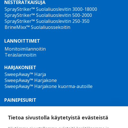
NESTERATKAISUJA
SprayStriker™ Suolaliuoslevitin 3000-18000
SprayStriker™ Suolaliuoslevitin 500-2000
SprayStriker™ Suolaliuoslevitin 250-350
BrineMixx™ Suolaliuossekoitin
LANNOITTIMET
Monitoimilannoitin
Teräslannoitin
HARJAKONEET
SweepAway™ Harja
SweepAway™ Harjakone
SweepAway™ Harjakone kuorma-autoille
PAINEPESURIT
TowJet-it™ hinattava kuumavesipesuri
Jet-it™ Painepesurit
Tietoa sivustolla käytetyistä evästeistä
Jet-it™ hydrauliset korkeapainepesurit