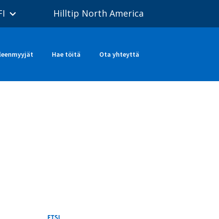
FI
Hilltip North America
leenmyyjät
Hae töitä
Ota yhteyttä
ETSI