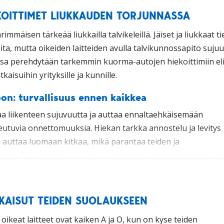
OITTIMET LIUKKAUDEN TORJUNNASSA
mmäisen tärkeää liukkailla talvikeleillä. Jäiset ja liukkaat ti
ita, mutta oikeiden laitteiden avulla talvikunnossapito sujuu
issa perehdytään tarkemmin kuorma-autojen hiekoittimiin el
kaisuihin yrityksille ja kunnille.
on: turvallisuus ennen kaikkea
aa liikenteen sujuvuutta ja auttaa ennaltaehkäisemään
heutuvia onnettomuuksia. Hiekan tarkka annostelu ja levitys
auttaa luomaan kitkaa, mikä parantaa teiden ja
uutta. Tästä syystä tehokas ja luotettava kuorma-auton siro
välttämättömiä Suomen talvessa. Ne ovat erittäin hyödyllis
TKAISUT TEIDEN SUOLAUKSEEN
taen merkittävästi turvallisuutta jäisillä teillä. Vaikka
man tärkeitä talvikaudella, niiden käyttöalue ulottuu aina
oikeat laitteet ovat kaiken A ja O, kun on kyse teiden