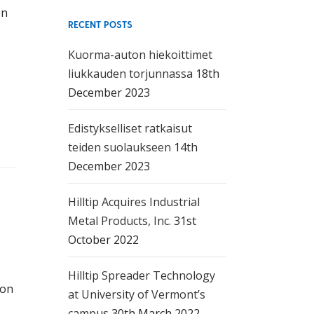
on
RECENT POSTS
Kuorma-auton hiekoittimet
liukkauden torjunnassa
18th
December 2023
Edistykselliset ratkaisut
teiden suolaukseen
14th
December 2023
a
 on
Hilltip Acquires Industrial
an
Metal Products, Inc.
31st
October 2022
e,
Hilltip Spreader Technology
et
 on
at University of Vermont’s
campus
30th March 2022