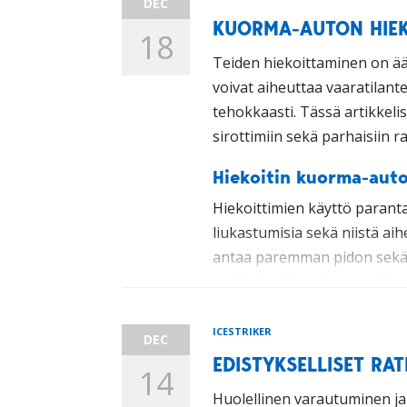
DEC
KUORMA-AUTON HIEK
18
Teiden hiekoittaminen on ääri
voivat aiheuttaa vaaratilante
tehokkaasti. Tässä artikkel
sirottimiin sekä parhaisiin rat
Hiekoitin kuorma-auto
Hiekoittimien käyttö parant
liukastumisia sekä niistä ai
antaa paremman pidon sekä 
pysäköintialueiden turvallis
on välttämätön apuväline.
ICESTRIKER
DEC
Tehokkaat hiekoittimet ovat 
EDISTYKSELLISET RA
liukkauden torjunnassa, paran
14
hiekoittimet ovatkin ehdotto
Huolellinen varautuminen ja 