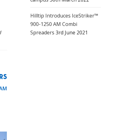
in.
a
Hilltip Introduces IceStriker™
900-1250 AM Combi
an.
d
Spreaders
3rd June 2021
ä
RS
 AM
a
ekä
 70
si