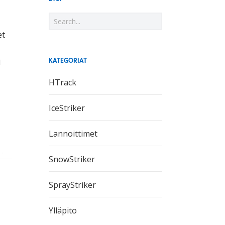
et
KATEGORIAT
i
HTrack
IceStriker
Lannoittimet
tin
SnowStriker
SprayStriker
iä
Ylläpito