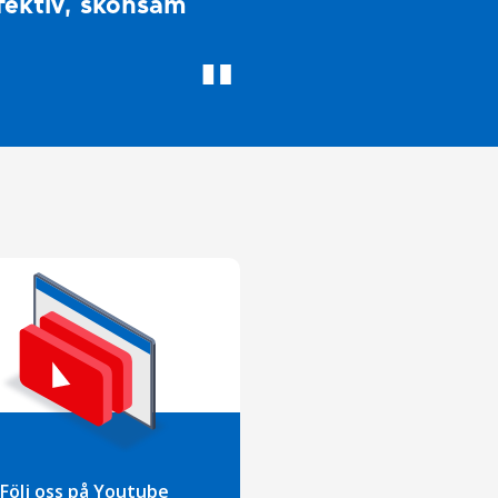
fektiv, skonsam
Följ oss på Youtube