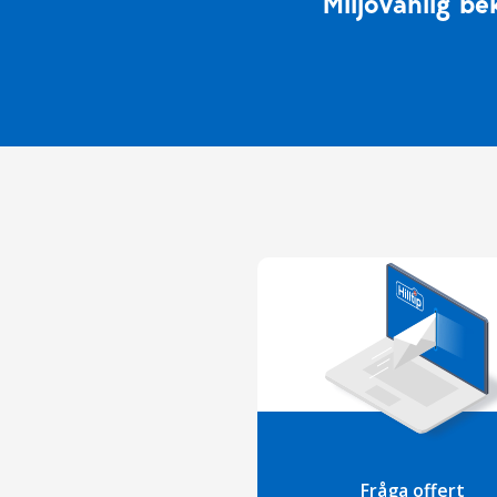
Miljövänlig b
Fråga offert