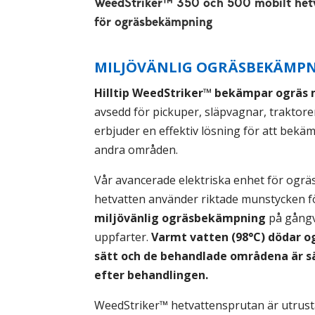
WeedStriker™ 350 och 500 mobilt het
för ogräsbekämpning
MILJÖVÄNLIG OGRÄSBEKÄMP
Hilltip WeedStriker™ bekämpar ogräs
avsedd för pickuper, släpvagnar, traktore
erbjuder en effektiv lösning för att bek
andra områden.
Vår avancerade elektriska enhet för og
hetvatten använder riktade munstycken fö
miljövänlig ogräsbekämpning
på gångv
uppfarter.
Varmt vatten (98°C) dödar og
sätt och de behandlade områdena är sä
efter behandlingen.
WeedStriker™ hetvattensprutan är utrus