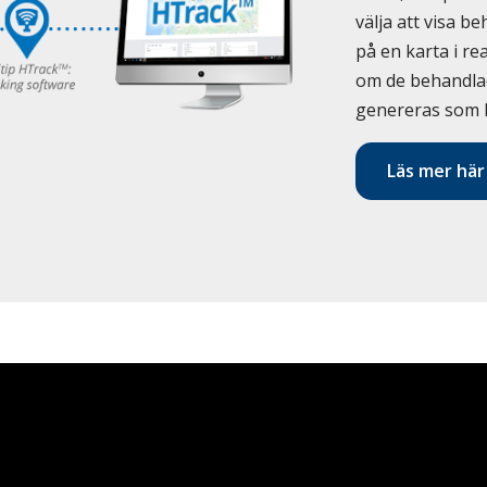
välja att visa 
på en karta i rea
om de behandl
genereras som P
Läs mer här