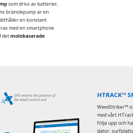
ump
som drivs av batterier,
nans bränslepump är en
thåller en konstant
ereras med en smartphone
ll det
molnbaserade
HTRACK™ S
WeedStriker™ o
med vårt HTrack
följa upp och ha
dator, surfplat