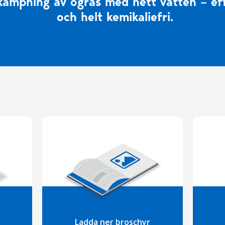
ekämpning av ogräs med hett vatten – ef
och helt kemikaliefri.
Ladda ner broschyr