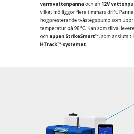
varmvattenpanna
och en
12V vattenp
vilket möjliggör flera timmars drift. Pan
högpresterande tvåstegspump som upprät
temperatur på 98 °C. Kan som tillval lev
och
appen StrikeSmart™
, som ansluts ti
HTrack™-systemet
.