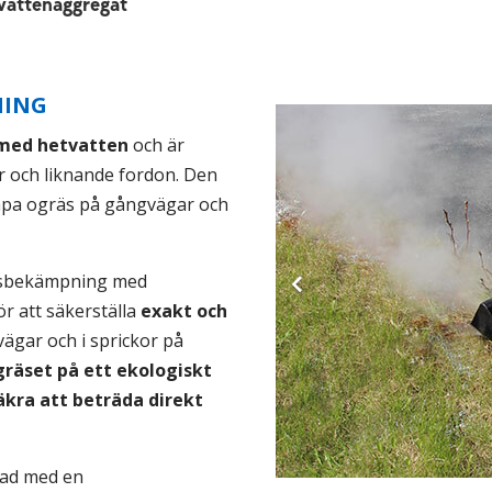
vattenaggregat
NING
 med hetvatten
och är
r och liknande fordon. Den
ämpa ogräs på gångvägar och
räsbekämpning med
r att säkerställa
exakt och
ägar och i sprickor på
räset på ett ekologiskt
kra att beträda direkt
tad med en