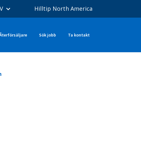
V
Hilltip North America
Återförsäljare
Sök jobb
Ta kontakt
n