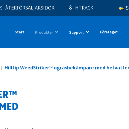
S
ÅTERFÖRSÄLJARSIDOR
HTRACK
Start
Företaget
Produkter
Support
Hilltip WeedStriker™ ogräsbekämpare med hetvatte
KER™
 MED