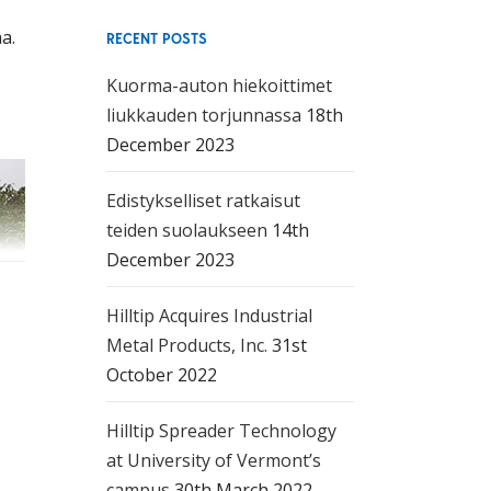
a.
RECENT POSTS
Kuorma-auton hiekoittimet
liukkauden torjunnassa
18th
December 2023
Edistykselliset ratkaisut
teiden suolaukseen
14th
December 2023
Hilltip Acquires Industrial
:
Metal Products, Inc.
31st
October 2022
Hilltip Spreader Technology
at University of Vermont’s
campus
30th March 2022