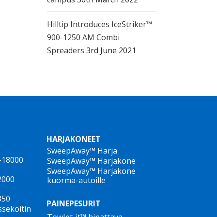
Hilltip Introduces IceStriker™
900-1250 AM Combi
Spreaders
3rd June 2021
HARJAKONEET
SweepAway™ Harja
,
0-18000
SweepAway™ Harjakone
SweepAway™ Harjakone
2000
kuorma-autoille
350
PAINEPESURIT
ssekoitin