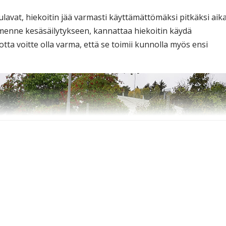
lavat, hiekoitin jää varmasti käyttämättömäksi pitkäksi aika
imenne kesäsäilytykseen, kannattaa hiekoitin käydä
 jotta voitte olla varma, että se toimii kunnolla myös ensi
llisesti.
Levitä rasvaa nostosylinterin tankoon.
Alueaurat
ulmaan oikealle ja voitele vasemman puolen sylinterin
olemmat siivet täysin kulma-asentoon (taaksepäin)
si ja suojaamiseksi.
miaura
ajoneuvosta normaalisesti.
Käsittele ajoneuvon