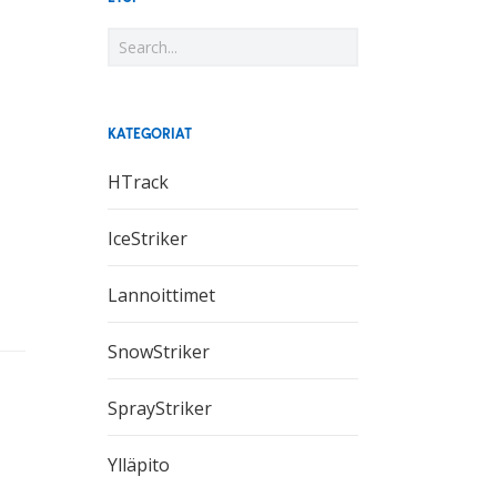
KATEGORIAT
HTrack
IceStriker
Lannoittimet
SnowStriker
SprayStriker
Ylläpito