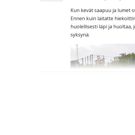
Kun kevät saapuu ja lumet su
Ennen kuin laitatte hiekoitt
huolellisesti läpi ja huoltaa,
syksynä.
Hilltip SnowStriker™ nivelaura
1. Puhdista lumiauraa huole
Käännä puskulevyn täyteen k
tankoa.
Nivelaurat:
Aseta m
kulmasylinterien asettamisek
2. Irrota
SNOWSTRIKER™ lu