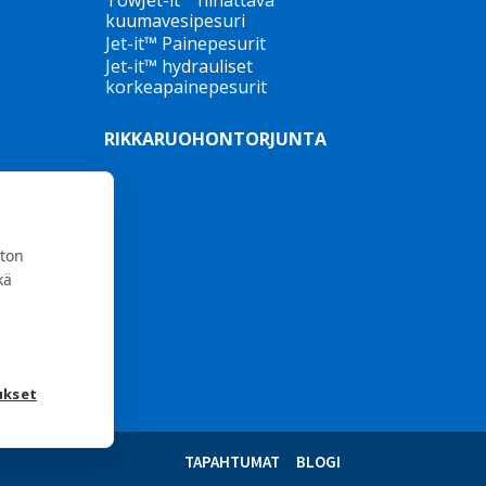
TowJet-it™ hinattava
kuumavesipesuri
Jet-it™ Painepesurit
Jet-it™ hydrauliset
korkeapainepesurit
ta
RIKKARUOHONTORJUNTA
n
t
e
ton
kä
ukset
a
TAPAHTUMAT
BLOGI
n