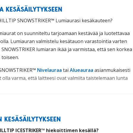
A KESÄSÄILYTYKSEEN
et HILLTIP SNOWSTRIKER™ Lumiaurasi kesäkauteen?
iaurat on suunniteltu tarjoamaan kestävää ja luotettavaa
lolla. Lumiauran valmistelu kesätauon varastointia varten
 SNOWSTRIKER lumiaran ikää ja varmistaa, että sen korkea
 toiseen.
t SNOWSTRIKER
™
Nivelauraa
tai
Alueauraa
asianmukaisesti
t olla varma, että laitteesi ovat valmiita taistelemaan lunta
IN KESÄSÄILYTYKSEEN
HILLTIP ICESTRIKER™ hiekoittimen kesällä?