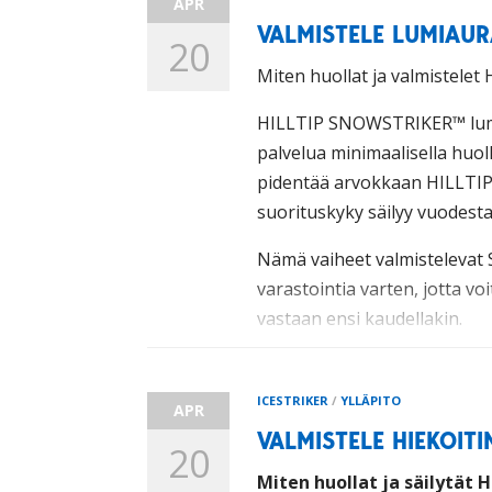
APR
VALMISTELE LUMIAUR
20
Miten huollat ja valmistel
HILLTIP SNOWSTRIKER
™
lum
palvelua minimaalisella huol
pidentää arvokkaan HILLTIP
suorituskyky säilyy vuodesta
Nämä vaiheet valmisteleva
varastointia varten, jotta voi
vastaan ensi kaudellakin.
ICESTRIKER
/
YLLÄPITO
APR
VALMISTELE HIEKOIT
20
Miten huollat ja säilytät 