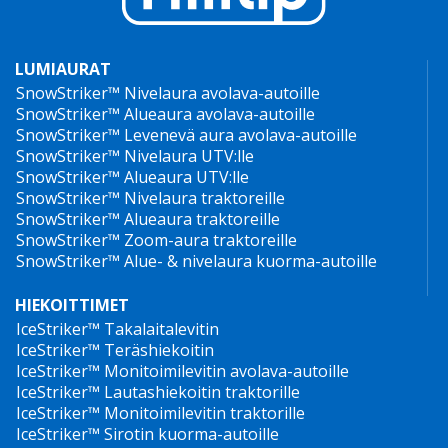
LUMIAURAT
SnowStriker™ Nivelaura avolava-autoille
SnowStriker™ Alueaura avolava-autoille
SnowStriker™ Levenevä aura avolava-autoille
Lumiauralla varustetun lava-auton valinnassa
SnowStriker™ Nivelaura UTV:lle
suosittelemme lava-autoa, jossa on
SnowStriker™ Alueaura UTV:lle
automaattivaihteisto. Se on luotettavin vaihteisto lava-
SnowStriker™ Nivelaura traktoreille
autossa, jossa on lumiaura ja levitin.
SnowStriker™ Alueaura traktoreille
SnowStriker™ Zoom-aura traktoreille
Manuaalivaihteisto on luotettava, mutta kuljettajan on
SnowStriker™ Alue- & nivelaura kuorma-autoille
tällöin ymmärrettävä ja hallittava kytkimen käyttö
raskaissa lumiolosuhteissa.
HIEKOITTIMET
IceStriker™ Takalaitalevitin
Selvityksemme tulos on, että automyyjien tulisi
IceStriker™ Teräshiekoitin
keskittyä myymään lumiauroja, joissa on
IceStriker™ Monitoimilevitin avolava-autoille
IceStriker™ Lautashiekoitin traktorille
ominaisuuksia, joita asiakkaat todella haluavat, kuten
IceStriker™ Monitoimilevitin traktorille
erikoisluja teräs, kulutusterä, keveys, alaspäin työntävä
IceStriker™ Sirotin kuorma-autoille