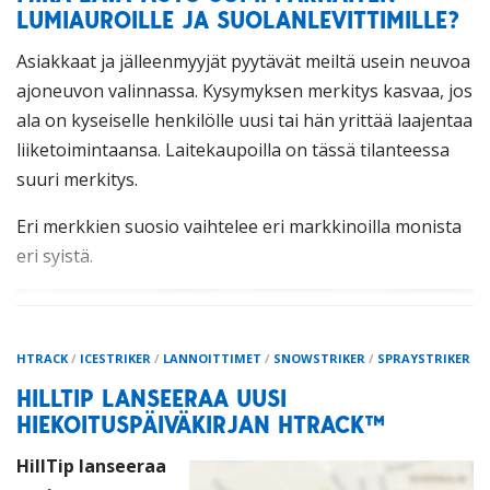
taistelemaan lunta vastaan ensi kaudellakin.
LUMIAUROILLE JA SUOLANLEVITTIMILLE?
Asiakkaat ja jälleenmyyjät pyytävät meiltä usein neuvoa
ajoneuvon valinnassa. Kysymyksen merkitys kasvaa, jos
ala on kyseiselle henkilölle uusi tai hän yrittää laajentaa
liiketoimintaansa. Laitekaupoilla on tässä tilanteessa
suuri merkitys.
Eri merkkien suosio vaihtelee eri markkinoilla monista
eri syistä.
Hilltip SnowStriker™ nivelaura
HTRACK
/
ICESTRIKER
/
LANNOITTIMET
/
SNOWSTRIKER
/
SPRAYSTRIKER
1. Puhdista lumiauraa huolellisesti.
Levitä rasvaa
nostosylinterin tankoon.
Alueaurat:
Käännä
HILLTIP LANSEERAA UUSI
puskulevyn täyteen kulmaan oikealle ja voitele
HIEKOITUSPÄIVÄKIRJAN HTRACK™
vasemman puolen sylinterin tankoa.
Nivelaurat:
Aseta
HillTip lanseeraa
molemmat siivet täysin kulma-asentoon (taaksepäin)