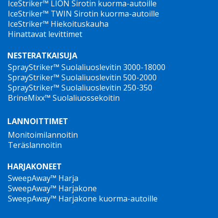
paine ja eurooppalaisten lava-autoa koskevien
IceStriker™ LION Sirotin kuorma-autoille
IceStriker™ TWIN Sirotin kuorma-autoille
standardien mukainen valmistus. Suolanlevittimet,
IceStriker™ Hiekoituskauha
joissa on käytetty alan johtavaa teknologiaa ja joissa
Hinattavat levittimet
on GPS-nopeudensäätö, seurantaominaisuus,
esikastelu ja nestemäinen jäänpoisto integroituina
NESTERATKAISUJA
yhteen koneeseen, joka täyttää alan nykyiset
SprayStriker™ Suolaliuoslevitin 3000-18000
SprayStriker™ Suolaliuoslevitin 500-2000
vaatimukset. Tämä on yleensä suurempi päätös
SprayStriker™ Suolaliuoslevitin 250-350
asiakkaalle. Autoliike, joka myy myös laitteita, myy
BrineMixx™ Suolaliuossekoitin
auton niiden mukana. Olipa merkki mikä tahansa.
LANNOITTIMET
Monitoimilannoitin
Frank Mäenpää
Teräslannoitin
Myyntipäällikkö, perustajajäsen
HARJAKONEET
SweepAway™ Harja
SweepAway™ Harjakone
SweepAway™ Harjakone kuorma-autoille