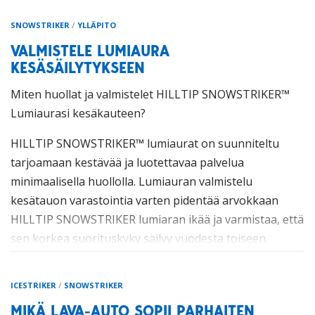
SNOWSTRIKER
/
YLLÄPITO
VALMISTELE LUMIAURA
KESÄSÄILYTYKSEEN
Miten huollat ja valmistelet HILLTIP SNOWSTRIKER™
Lumiaurasi kesäkauteen?
HILLTIP SNOWSTRIKER
™
lumiaurat on suunniteltu
tarjoamaan kestävää ja luotettavaa palvelua
minimaalisella huollolla. Lumiauran valmistelu
kesätauon varastointia varten pidentää arvokkaan
HILLTIP SNOWSTRIKER lumiaran ikää ja varmistaa, että
sen korkea suorituskyky säilyy vuodesta toiseen.
Nämä vaiheet valmistelevat SNOWSTRIKER
™
Nivelauraa
ICESTRIKER
/
SNOWSTRIKER
tai
Alueauraa
asianmukaisesti varastointia
varten, jotta voit olla varma, että laitteesi ovat valmiita
MIKÄ LAVA-AUTO SOPII PARHAITEN