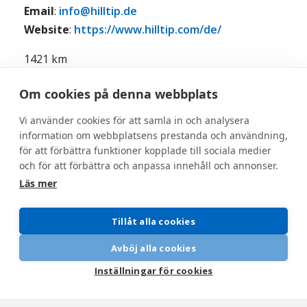
Email
:
info@hilltip.de
Website
:
https://www.hilltip.com/de/
1421 km
Om cookies på denna webbplats
Vi använder cookies för att samla in och analysera
information om webbplatsens prestanda och användning,
för att förbättra funktioner kopplade till sociala medier
och för att förbättra och anpassa innehåll och annonser.
Läs mer
Tillåt alla cookies
SNÖPLOGAR
SnowStriker™ Pickup V-Plog
Avböj alla cookies
SnowStriker™ Pickup Diagonalblad
Inställningar för cookies
SnowStriker™ Pickup Zoomplog
SnowStriker™ UTV V-Plog
SnowStriker™ UTV Diagonalblad