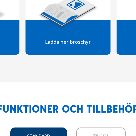
Ladda ner broschyr
FUNKTIONER OCH TILLBEHÖ
STANDARD
TILLVAL