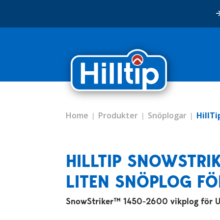
Home
Produkter
Snöplogar
HillT
HILLTIP SNOWSTRI
LITEN SNÖPLOG FÖ
SnowStriker™ 1450-2600 vikplog för 