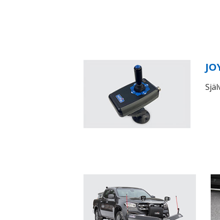
JO
Själ