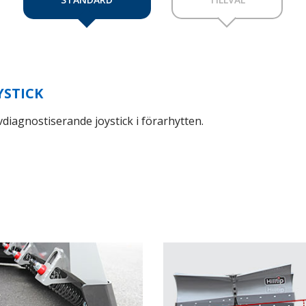
YSTICK
vdiagnostiserande joystick i förarhytten.