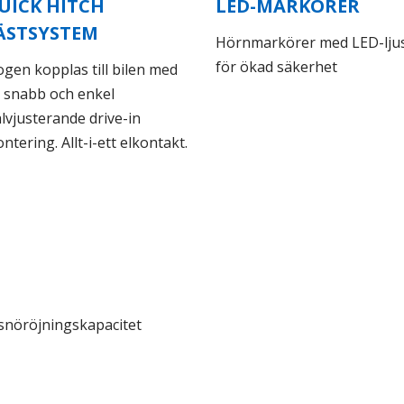
UICK HITCH
LED-MARKÖRER
ÄSTSYSTEM
Hörnmarkörer med LED-lju
för ökad säkerhet
ogen kopplas till bilen med
 snabb och enkel
älvjusterande drive-in
ntering. Allt-i-ett elkontakt.
snöröjningskapacitet