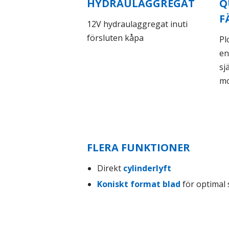
HYDRAULAGGREGAT
Q
F
12V hydraulaggregat inuti
försluten kåpa
Pl
en
sj
mo
FLERA FUNKTIONER
Direkt
cylinderlyft
Koniskt format blad
för optimal 