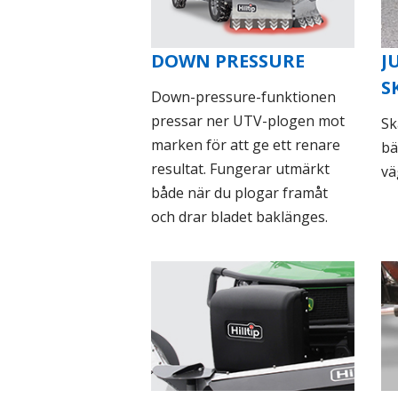
DOWN PRESSURE
J
S
Down-pressure-funktionen
pressar ner UTV-plogen mot
Sk
marken för att ge ett renare
bä
resultat. Fungerar utmärkt
vä
både när du plogar framåt
och drar bladet baklänges.