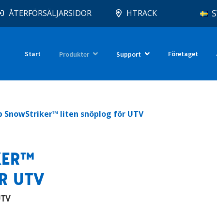
S
ÅTERFÖRSÄLJARSIDOR
HTRACK
Start
Företaget
Produkter
Support
ip SnowStriker™ liten snöplog för UTV
KER™
R UTV
UTV