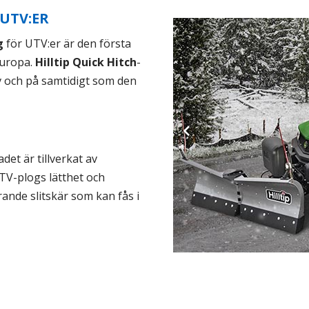
UTV:ER
g
för UTV:er är den första
Europa.
Hilltip Quick Hitch
-
av och på samtidigt som den
N
et är tillverkat av
 UTV-plogs lätthet och
rande slitskär som kan fås i