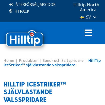
ÅTERFÖRSÄLJARSIDOR
Hilltip North
America
HTRACK
SV
Home
Produkter
Sand- och Saltspridare
HillTip
IceStriker™ självlastande valsspridare
HILLTIP ICESTRIKER™
SJÄLVLASTANDE
VALSSPRIDARE