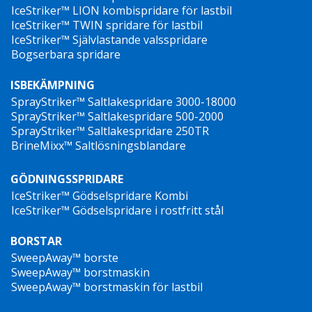
IceStriker™ LION kombispridare för lastbil
IceStriker™ TWIN spridare för lastbil
IceStriker™ Självlastande valsspridare
Bogserbara spridare
ISBEKÄMPNING
SprayStriker™ Saltlakespridare 3000-18000
SprayStriker™ Saltlakespridare 500-2000
SprayStriker™ Saltlakespridare 250TR
BrineMixx™ Saltlösningsblandare
GÖDNINGSSPRIDARE
IceStriker™ Gödselspridare Kombi
IceStriker™ Gödselspridare i rostfritt stål
BORSTAR
SweepAway™ borste
SweepAway™ borstmaskin
SweepAway™ borstmaskin för lastbil