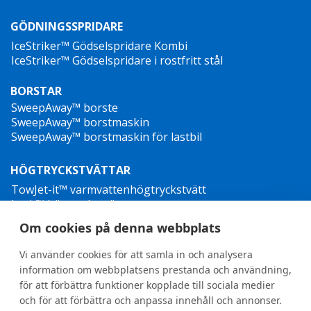
GÖDNINGSSPRIDARE
IceStriker™ Gödselspridare Kombi
IceStriker™ Gödselspridare i rostfritt stål
BORSTAR
SweepAway™ borste
SweepAway™ borstmaskin
SweepAway™ borstmaskin för lastbil
HÖGTRYCKSTVÄTTAR
TowJet-it™ varmvattenhögtryckstvätt
Jet-it™ högtryckstvätt
Jet-it™ hydraulisk högtryckstvätt
Om cookies på denna webbplats
OGRÄSBEKÄMPNING
Vi använder cookies för att samla in och analysera
information om webbplatsens prestanda och användning,
för att förbättra funktioner kopplade till sociala medier
och för att förbättra och anpassa innehåll och annonser.