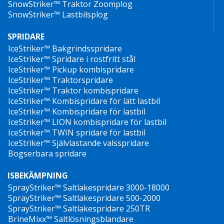
SnowStriker™ Traktor Zoomplog
SnowStriker™ Lastbilsplog
SPRIDARE
IceStriker™ Bakgrindsspridare
IceStriker™ Spridare i rostfritt stål
IceStriker™ Pickup kombispridare
IceStriker™ Traktorspridare
IceStriker™ Traktor kombispridare
IceStriker™ Kombispridare för lätt lastbil
IceStriker™ Kombispridare för lastbil
IceStriker™ LION kombispridare för lastbil
IceStriker™ TWIN spridare för lastbil
IceStriker™ Självlastande valsspridare
Bogserbara spridare
ISBEKÄMPNING
SprayStriker™ Saltlakespridare 3000-18000
SprayStriker™ Saltlakespridare 500-2000
SprayStriker™ Saltlakespridare 250TR
BrineMixx™ Saltlösningsblandare