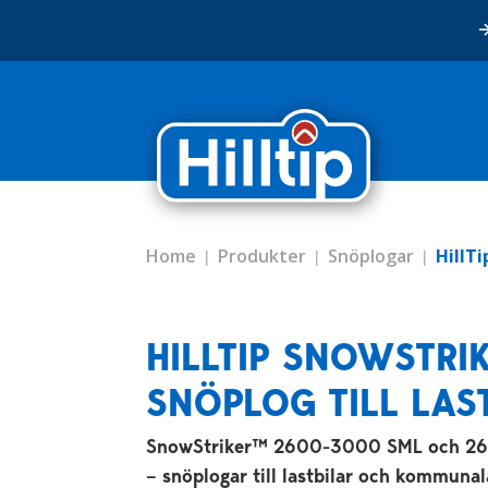
Home
Produkter
Snöplogar
HillTi
HILLTIP SNOWSTRI
SNÖPLOG TILL LAS
SnowStriker™ 2600-3000 SML och 2
– snöplogar till lastbilar och kommuna