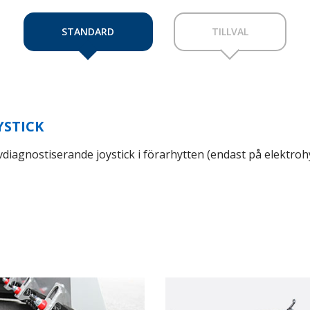
STANDARD
TILLVAL
YSTICK
vdiagnostiserande joystick i förarhytten (endast på elektroh