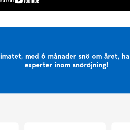
limatet, med 6 månader snö om året, har 
experter inom snöröjning!