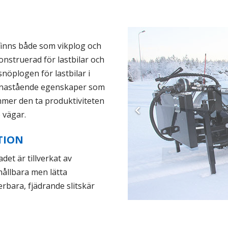
r finns både som vikplog och
nstruerad för lastbilar och
öplogen för lastbilar i
enastående egenskaper som
mer den ta produktiviteten
e vägar.
TION
et är tillverkat av
 hållbara men lätta
terbara, fjädrande slitskär