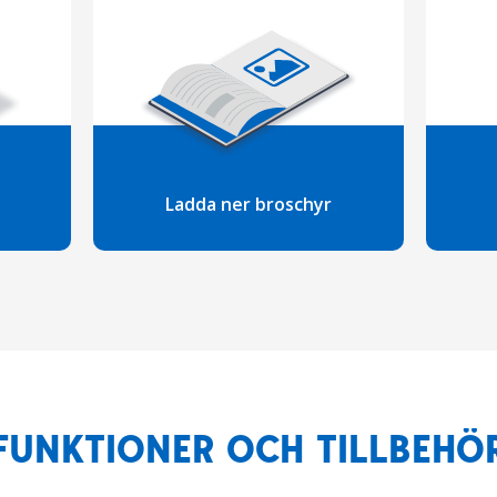
Ladda ner broschyr
FUNKTIONER OCH TILLBEHÖ