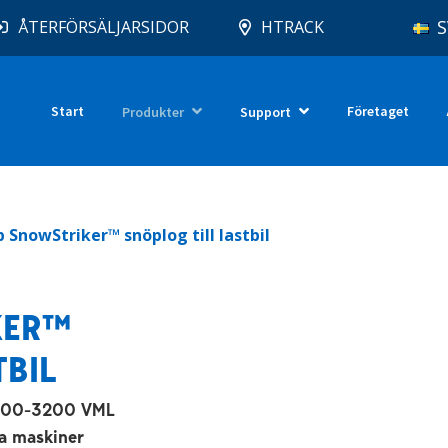
S
ÅTERFÖRSÄLJARSIDOR
HTRACK
Start
Företaget
Produkter
Support
p SnowStriker™ snöplog till lastbil
KER™
TBIL
600-3200 VML
la maskiner