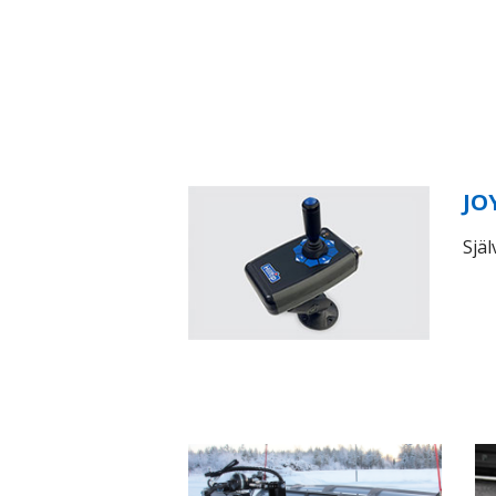
JO
Själ