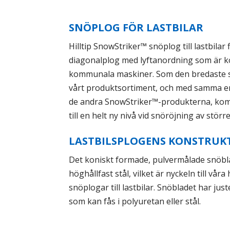
SNÖPLOG FÖR LASTBILAR
Hilltip SnowStriker™ snöplog till lastbila
diagonalplog med lyftanordning som är ko
kommunala maskiner. Som den bredaste sn
vårt produktsortiment, och med samma 
de andra SnowStriker™-produkterna, kom
till en helt ny nivå vid snöröjning av störr
LASTBILSPLOGENS KONSTRUK
Det koniskt formade, pulvermålade snöblad
höghållfast stål, vilket är nyckeln till våra
snöplogar till lastbilar. Snöbladet har jus
som kan fås i polyuretan eller stål.