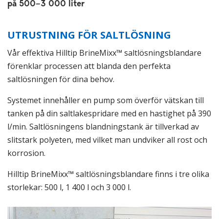
på 500–3 000 liter
UTRUSTNING FÖR SALTLÖSNING
Vår effektiva Hilltip BrineMixx™ saltlösningsblandare
förenklar processen att blanda den perfekta
saltlösningen för dina behov.
Systemet innehåller en pump som överför vätskan till
tanken på din saltlakespridare med en hastighet på 390
l/min. Saltlösningens blandningstank är tillverkad av
slitstark polyeten, med vilket man undviker all rost och
korrosion.
Hilltip BrineMixx™ saltlösningsblandare finns i tre olika
storlekar: 500 l, 1 400 l och 3 000 l.