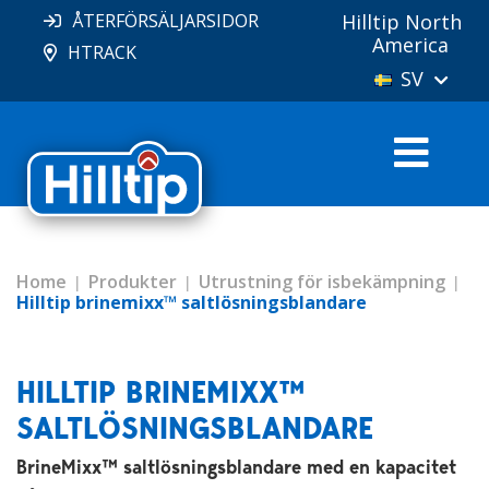
ÅTERFÖRSÄLJARSIDOR
Hilltip North
America
HTRACK
SV
Home
Produkter
Utrustning för isbekämpning
Hilltip brinemixx™ saltlösningsblandare
HILLTIP BRINEMIXX™
SALTLÖSNINGSBLANDARE
BrineMixx™ saltlösningsblandare med en kapacitet