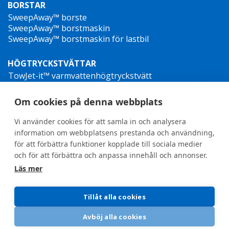
BORSTAR
SweepAway™ borste
SweepAway™ borstmaskin
SweepAway™ borstmaskin för lastbil
HÖGTRYCKSTVÄTTAR
TowJet-it™ varmvattenhögtryckstvätt
Jet-it™ högtryckstvätt
Jet-it™ hydraulisk högtryckstvätt
Om cookies på denna webbplats
OGRÄSBEKÄMPNING
Vi använder cookies för att samla in och analysera
information om webbplatsens prestanda och användning,
för att förbättra funktioner kopplade till sociala medier
och för att förbättra och anpassa innehåll och annonser.
Läs mer
General terms and conditions
•
Privacy Policy
Nya visselblåsardirektiv
Tillåt alla cookies
Avböj alla cookies