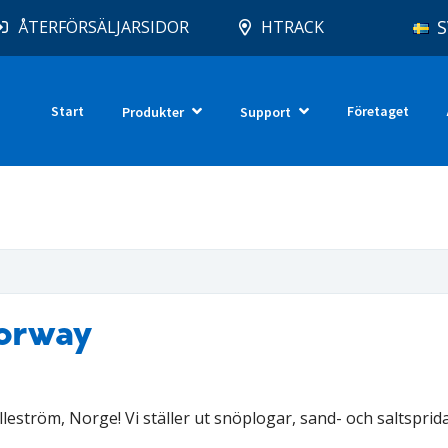
S
ÅTERFÖRSÄLJARSIDOR
HTRACK
Start
Företaget
Produkter
Support
Norway
leström, Norge! Vi ställer ut snöplogar, sand- och saltsprid