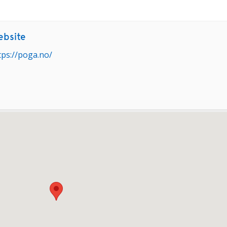
bsite
tps://poga.no/