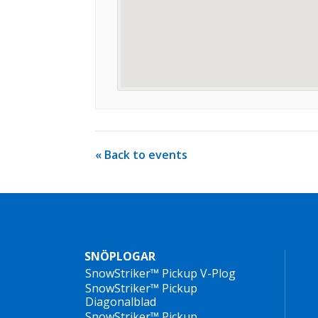
« Back to events
SNÖPLOGAR
SnowStriker™ Pickup V-Plog
SnowStriker™ Pickup
Diagonalblad
SnowStriker™ Pickup