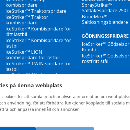
kombispridare
SprayStriker™
Saltlakespridare 250
IceStriker™ Traktorspridare
BrineMixx™
IceStriker™ Traktor
Saltlösningsblandare
kombispridare
IceStriker™ Kombispridare för
lätt lastbil
GÖDNINGSSPRIDARE
IceStriker™ Kombispridare för
IceStriker™ Gödselspr
lastbil
Kombi
IceStriker™ LION
IceStriker™ Gödselspri
kombispridare för lastbil
rostfritt stål
IceStriker™ TWIN spridare för
lastbil
IceStriker™ Självlastande
valsspridare
ies på denna webbplats
Bogserbara spridare
r cookies för att samla in och analysera information om webbplats
ch användning, för att förbättra funktioner kopplade till sociala 
bättra och anpassa innehåll och annonser.
General terms and conditions
•
Privacy Policy
Nya visselblåsardirektiv