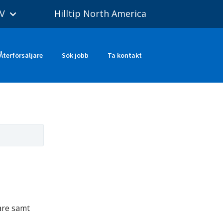
V
Hilltip North America
Återförsäljare
Sök jobb
Ta kontakt
are samt