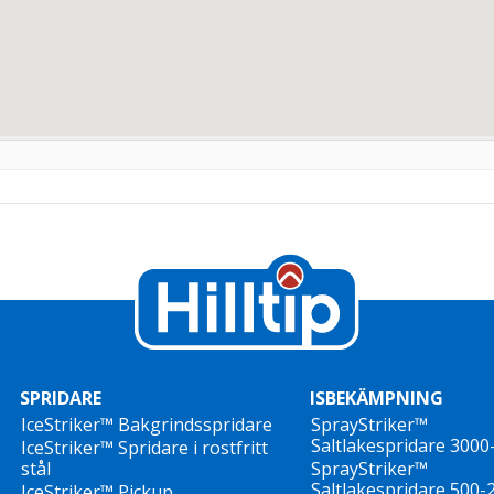
SPRIDARE
ISBEKÄMPNING
IceStriker™ Bakgrindsspridare
SprayStriker™
Saltlakespridare 3000
IceStriker™ Spridare i rostfritt
stål
SprayStriker™
Saltlakespridare 500-
IceStriker™ Pickup