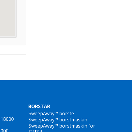
BORSTAR
SweepAway™ borste
-18000
SweepAway™ borstmaskin
SweepAway™ borstmaskin för
2000
lastbil