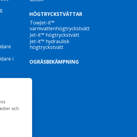
TR
HÖGTRYCKSTVÄTTAR
TowJet-it™
varmvattenhögtryckstvätt
Jet-it™ högtryckstvätt
Jet-it™ hydraulisk
idare
högtryckstvätt
dare i
OGRÄSBEKÄMPNING
ens
medier och