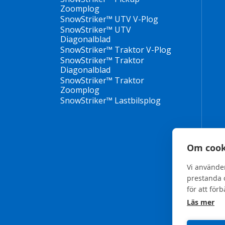
Zoomplog
SnowStriker™ UTV V-Plog
SnowStriker™ UTV
Diagonalblad
SnowStriker™ Traktor V-Plog
SnowStriker™ Traktor
Diagonalblad
SnowStriker™ Traktor
Zoomplog
SnowStriker™ Lastbilsplog
Om cook
Vi använde
prestanda o
för att för
Läs mer