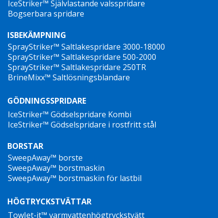
IceStriker™ Självlastande valsspridare
Bogserbara spridare
ISBEKÄMPNING
SprayStriker™ Saltlakespridare 3000-18000
SprayStriker™ Saltlakespridare 500-2000
SprayStriker™ Saltlakespridare 250TR
BrineMixx™ Saltlösningsblandare
GÖDNINGSSPRIDARE
IceStriker™ Gödselspridare Kombi
IceStriker™ Gödselspridare i rostfritt stål
BORSTAR
SweepAway™ borste
SweepAway™ borstmaskin
SweepAway™ borstmaskin för lastbil
HÖGTRYCKSTVÄTTAR
TowJet-it™ varmvattenhögtryckstvätt