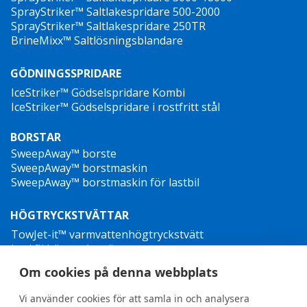
SprayStriker™ Saltlakespridare 500-2000
SprayStriker™ Saltlakespridare 250TR
BrineMixx™ Saltlösningsblandare
GÖDNINGSSPRIDARE
IceStriker™ Gödselspridare Kombi
IceStriker™ Gödselspridare i rostfritt stål
BORSTAR
SweepAway™ borste
SweepAway™ borstmaskin
SweepAway™ borstmaskin för lastbil
HÖGTRYCKSTVÄTTAR
TowJet-it™ varmvattenhögtryckstvätt
Jet-it™ högtryckstvätt
Jet-it™ hydraulisk högtryckstvätt
Om cookies på denna webbplats
OGRÄSBEKÄMPNING
Vi använder cookies för att samla in och analysera