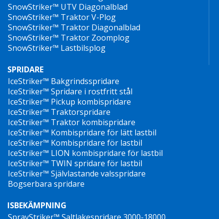
SnowStriker™ UTV Diagonalblad
SnowStriker™ Traktor V-Plog
SnowStriker™ Traktor Diagonalblad
SnowStriker™ Traktor Zoomplog
SnowStriker™ Lastbilsplog
SPRIDARE
IceStriker™ Bakgrindsspridare
IceStriker™ Spridare i rostfritt stål
IceStriker™ Pickup kombispridare
IceStriker™ Traktorspridare
IceStriker™ Traktor kombispridare
IceStriker™ Kombispridare för lätt lastbil
IceStriker™ Kombispridare för lastbil
IceStriker™ LION kombispridare för lastbil
IceStriker™ TWIN spridare för lastbil
IceStriker™ Självlastande valsspridare
Bogserbara spridare
ISBEKÄMPNING
SprayStriker™ Saltlakespridare 3000-18000