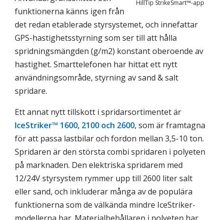
HillTip StrikeSmart™-app
funktionerna känns igen från
det redan etablerade styrsystemet, och innefattar
GPS-hastighetsstyrning som ser till att hålla
spridningsmängden (g/m2) konstant oberoende av
hastighet. Smarttelefonen har hittat ett nytt
användningsområde, styrning av sand & salt
spridare.
Ett annat nytt tillskott i spridarsortimentet är
IceStriker™ 1600, 2100 och 2600
, som är framtagna
för att passa lastbilar och fordon mellan 3,5-10 ton.
Spridaren är den största combi spridaren i polyeten
på marknaden. Den elektriska spridarem med
12/24V styrsystem rymmer upp till 2600 liter salt
eller sand, och inkluderar många av de populära
funktionerna som de välkända mindre IceStriker-
modellerna har. Materialbehållaren i polyeten har