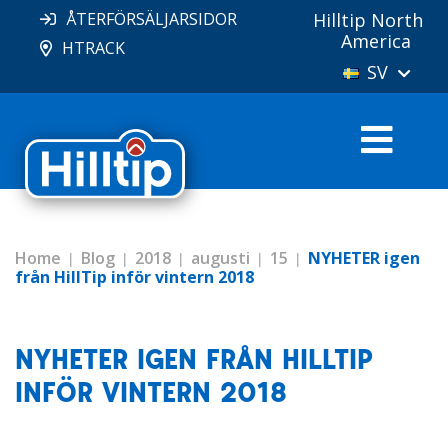
ÅTERFÖRSÄLJARSIDOR
Hilltip North
America
HTRACK
SV
Home
Blog
2018
augusti
15
NYHETER igen
från HillTip inför vintern 2018
NYHETER IGEN FRÅN HILLTIP
INFÖR VINTERN 2018